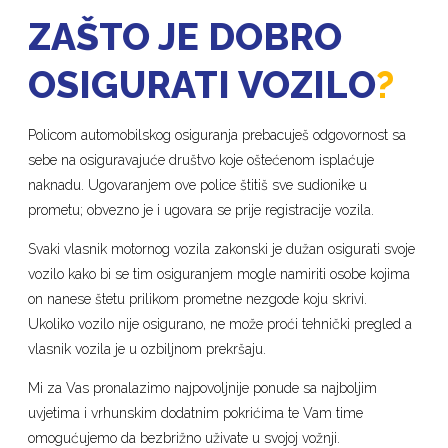
ZAŠTO JE DOBRO
OSIGURATI VOZILO
?
Policom automobilskog osiguranja prebacuješ odgovornost sa
sebe na osiguravajuće društvo koje oštećenom isplaćuje
naknadu. Ugovaranjem ove police štitiš sve sudionike u
prometu; obvezno je i ugovara se prije registracije vozila.
Svaki vlasnik motornog vozila zakonski je dužan osigurati svoje
vozilo kako bi se tim osiguranjem mogle namiriti osobe kojima
on nanese štetu prilikom prometne nezgode koju skrivi.
Ukoliko vozilo nije osigurano, ne može proći tehnički pregled a
vlasnik vozila je u ozbiljnom prekršaju.
Mi za Vas pronalazimo najpovoljnije ponude sa najboljim
uvjetima i vrhunskim dodatnim pokrićima te Vam time
omogućujemo da bezbrižno uživate u svojoj vožnji.