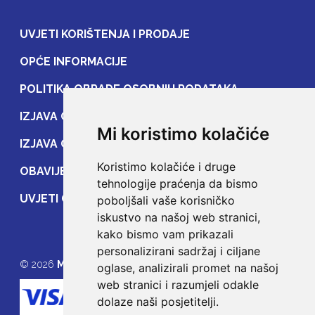
UVJETI KORIŠTENJA I PRODAJE
OPĆE INFORMACIJE
POLITIKA OBRADE OSOBNIH PODATAKA
IZJAVA O ZAŠTITI OSOBNIH PODATAKA
Mi koristimo kolačiće
IZJAVA O ZAŠTITI PRIJENOSA PODATAKA
Koristimo kolačiće i druge
OBAVIJEST POTROŠAČIMA
tehnologije praćenja da bismo
UVJETI OSIGURANJA
poboljšali vaše korisničko
iskustvo na našoj web stranici,
kako bismo vam prikazali
personalizirani sadržaj i ciljane
© 2026
MOJE OSIGURANJE
oglase, analizirali promet na našoj
web stranici i razumjeli odakle
dolaze naši posjetitelji.