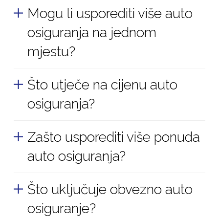
Mogu li usporediti više auto
osiguranja na jednom
mjestu?
Što utječe na cijenu auto
Da. Putem Moje osiguranje moguće je usporediti više
ponuda osiguravatelja online i lakše pronaći
osiguranja?
odgovarajuću policu.
Zašto usporediti više ponuda
Na cijenu mogu utjecati bonus, snaga i starost vozila,
mjesto registracije te dodatna pokrića koja se
auto osiguranja?
ugovaraju uz policu.
Što uključuje obvezno auto
Ista vozila često mogu imati različite premije kod
različitih osiguravatelja, pa usporedba više ponuda
osiguranje?
može pomoći pri odabiru povoljnije opcije.