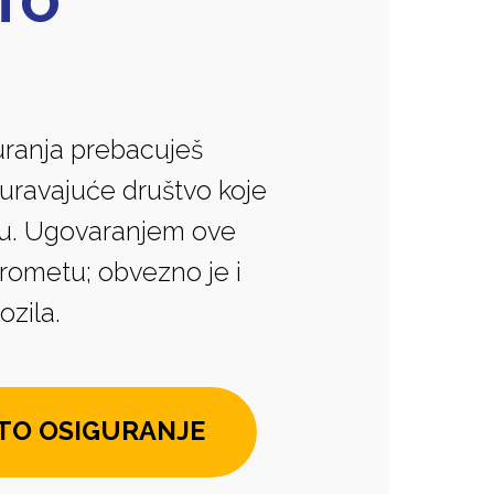
TO
ranja prebacuješ
uravajuće društvo koje
u. Ugovaranjem ove
prometu; obvezno je i
ozila.
TO OSIGURANJE