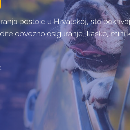
J
ranja postoje u Hrvatskoj, što pokrivaj
redite obvezno osiguranje, kasko, mini
a