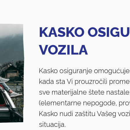
KASKO OSIG
VOZILA
Kasko osiguranje omogućuje i
kada sta Vi prouzročili prom
sve materijalne štete nastal
(elementarne nepogode, provala
Kasko nudi zaštitu Vašeg voz
situacija.