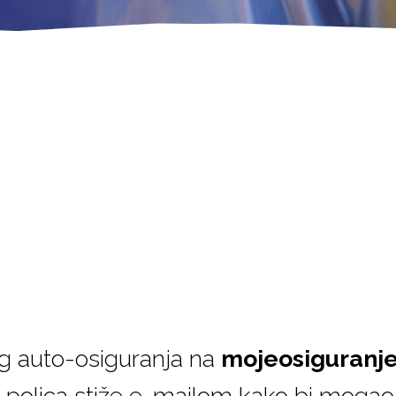
g auto-osiguranja na
mojeosiguranje
lna polica stiže e-mailom kako bi mogao