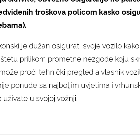
redviđenih troškova policom kasko osigu
ebama).
konski je dužan osigurati svoje vozilo kak
štetu prilikom prometne nezgode koju skri
 može proći tehnički pregled a vlasnik vozi
nije ponude sa najboljim uvjetima i vrhun
živate u svojoj vožnji.