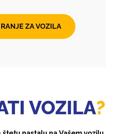
RANJE ZA VOZILA
TI VOZILA
?
 štetu nastalu na Vašem vozilu.