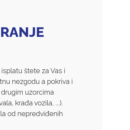
URANJE
splatu štete za Vas i
etnu nezgodu a pokriva i
e drugim uzorcima
, krađa vozila, ...).
ila od nepredviđenih