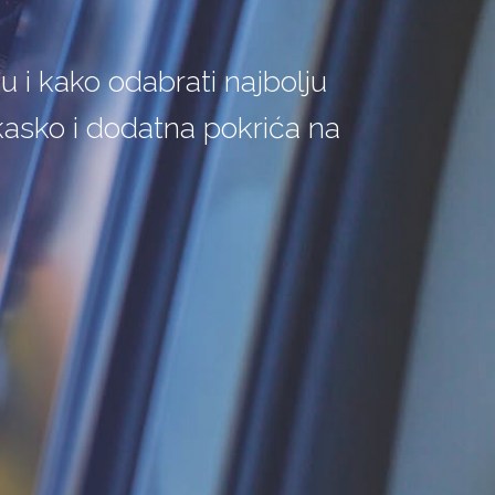
u i kako odabrati najbolju
 kasko i dodatna pokrića na