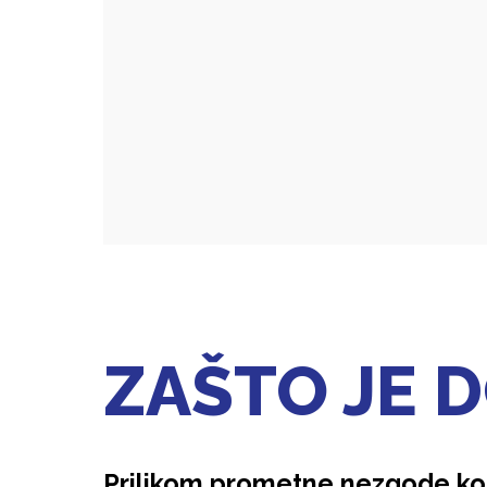
ZAŠTO JE 
Prilikom prometne nezgode koju