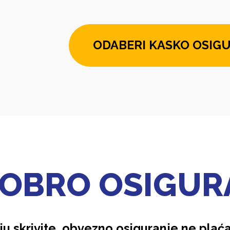
ODABERI KASKO OSIGU
DOBRO OSIGURA
 skrivite, obvezno osiguranje ne plaća