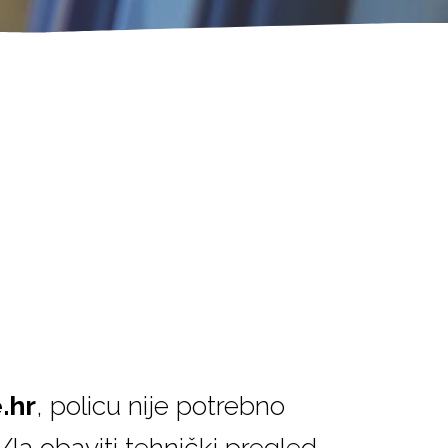
.hr
, policu nije potrebno
/la obaviti tehnički pregled.