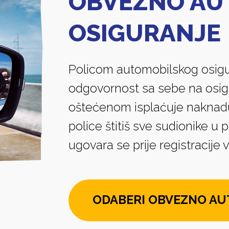
OBVEZNO AU
OSIGURANJE
Policom automobilskog osigu
odgovornost sa sebe na osig
oštećenom isplaćuje naknad
police štitiš sve sudionike u 
ugovara se prije registracije v
ODABERI OBVEZNO AU