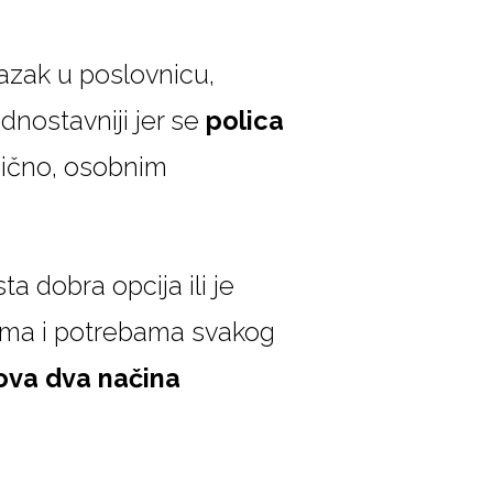
azak u poslovnicu,
dnostavniji jer se
polica
asično, osobnim
ta dobra opcija ili je
ikama i potrebama svakog
ova dva načina