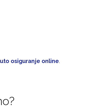
uto osiguranje online
.
no?