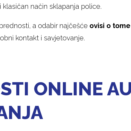
 klasičan način sklapanja police.
 prednosti, a odabir najčešće
ovisi o tome
osobni kontakt i savjetovanje.
STI ONLINE A
ANJA