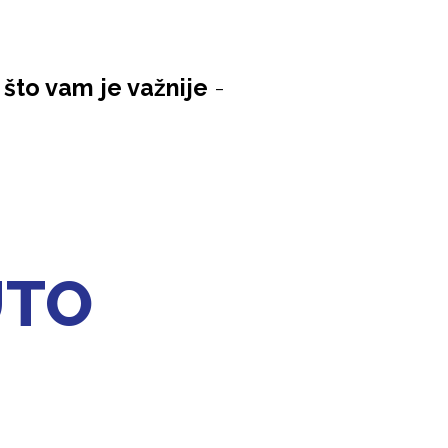
 što vam je važnije
-
UTO