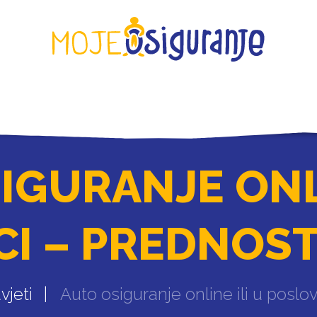
KONTAKT
IGURANJE ONLI
I – PREDNOSTI
vjeti
Auto osiguranje online ili u poslov