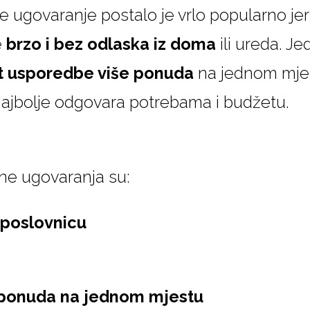
ne ugovaranje postalo je vrlo popularno 
e
brzo i bez odlaska iz doma
ili ureda. J
 usporedbe više ponuda
na jednom mjes
najbolje odgovara potrebama i budžetu.
ne ugovaranja su:
poslovnicu
 ponuda na jednom mjestu