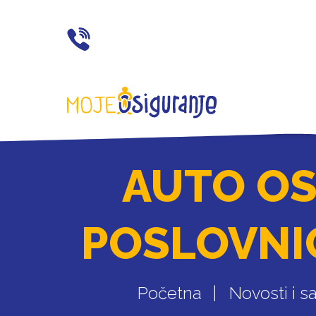
021 77 55 11
AUTO OS
POSLOVNIC
Početna
Novosti i sa