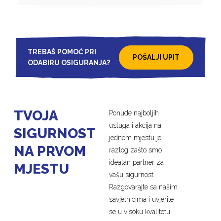
TREBAŠ POMOĆ PRI
POŠALJI UPIT
ODABIRU OSIGURANJA?
TVOJA
Ponude najboljih
usluga i akcija na
SIGURNOST
jednom mjestu je
NA PRVOM
razlog zašto smo
idealan partner za
MJESTU
vašu sigurnost.
Razgovarajte sa našim
savjetnicima i uvjerite
se u visoku kvalitetu