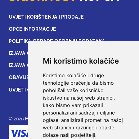
UVJETI KORIŠTENJA I PRODAJE
OPĆE INFORMACIJE
POLITIKA OBRADE OSOBNIH PODATAKA
IZJAVA O ZAŠTITI OSOBNIH PODATAKA
Mi koristimo kolačiće
IZJAVA O ZAŠTITI PRIJENOSA PODATAKA
Koristimo kolačiće i druge
OBAVIJEST POTROŠAČIMA
tehnologije praćenja da bismo
UVJETI OSIGURANJA
poboljšali vaše korisničko
iskustvo na našoj web stranici,
kako bismo vam prikazali
personalizirani sadržaj i ciljane
© 2026
MOJE OSIGURANJE
oglase, analizirali promet na našoj
web stranici i razumjeli odakle
dolaze naši posjetitelji.