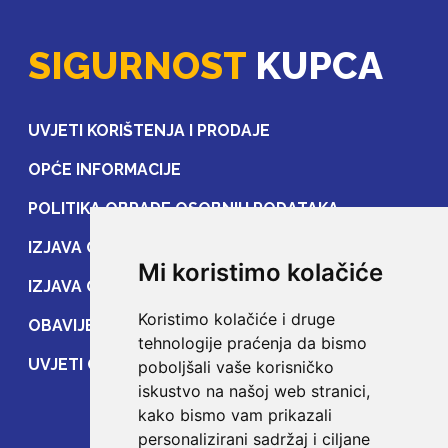
OSIGURANJE IMOVINE
SIGURNOST
KUPCA
Uvjeti za osiguranje predmeta kućanstva
PREUZMI DATOTEKU
UVJETI KORIŠTENJA I PRODAJE
OPĆE INFORMACIJE
OSIGURANJE IMOVINE
POLITIKA OBRADE OSOBNIH PODATAKA
Informacije ugovaratelju osiguranja imovine
IZJAVA O ZAŠTITI OSOBNIH PODATAKA
PREUZMI DATOTEKU
Mi koristimo kolačiće
IZJAVA O ZAŠTITI PRIJENOSA PODATAKA
Koristimo kolačiće i druge
OBAVIJEST POTROŠAČIMA
OSIGURANJE OD ODGOVORNOSTI
tehnologije praćenja da bismo
Uvjeti za osiguranje od odgovornosti
UVJETI OSIGURANJA
poboljšali vaše korisničko
iskustvo na našoj web stranici,
PREUZMI DATOTEKU
kako bismo vam prikazali
personalizirani sadržaj i ciljane