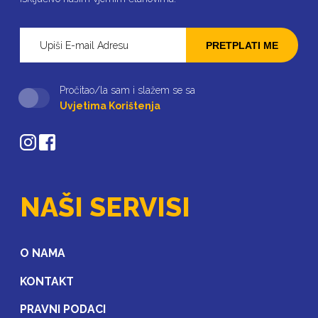
AUTOODGOVORNOSTI
Informacije ugovaratelju osiguranja Obvezno
PRETPLATI ME
osiguranje od AO
PREUZMI DATOTEKU
Pročitao/la sam i slažem se sa
Uvjetima Korištenja
OSIGURANJE IMOVINE
Uvjeti osiguranja
PREUZMI DATOTEKU
NAŠI SERVISI
OSIGURANJE IMOVINE
Uvjeti za osiguranje obiteljske kuće i etažnog
O NAMA
vlasništva
KONTAKT
PREUZMI DATOTEKU
PRAVNI PODACI