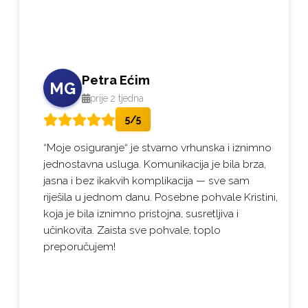
2
/ 10
Petra Ećim
MG
prije 2 tjedna
5/5
“Moje osiguranje“ je stvarno vrhunska i iznimno
jednostavna usluga. Komunikacija je bila brza,
jasna i bez ikakvih komplikacija — sve sam
riješila u jednom danu. Posebne pohvale Kristini,
koja je bila iznimno pristojna, susretljiva i
učinkovita. Zaista sve pohvale, toplo
preporučujem!