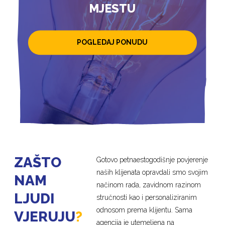
MJESTU
POGLEDAJ PONUDU
ZAŠTO
Gotovo petnaestogodišnje povjerenje
naših klijenata opravdali smo svojim
NAM
načinom rada, zavidnom razinom
LJUDI
stručnosti kao i personaliziranim
odnosom prema klijentu. Sama
VJERUJU
?
agencija je utemeljena na