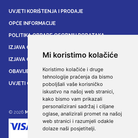
UVJETI KORIŠTENJA I PRODAJE
OPĆE INFORMACIJE
POLITIKA OBRADE OSOBNIH PODATAKA
IZJAVA O ZAŠTITI OSOBNIH PODATAKA
Mi koristimo kolačiće
IZJAVA O ZAŠTITI PRIJENOSA PODATAKA
Koristimo kolačiće i druge
OBAVIJEST POTROŠAČIMA
tehnologije praćenja da bismo
UVJETI OSIGURANJA
poboljšali vaše korisničko
iskustvo na našoj web stranici,
kako bismo vam prikazali
personalizirani sadržaj i ciljane
© 2026
MOJE OSIGURANJE
oglase, analizirali promet na našoj
web stranici i razumjeli odakle
dolaze naši posjetitelji.