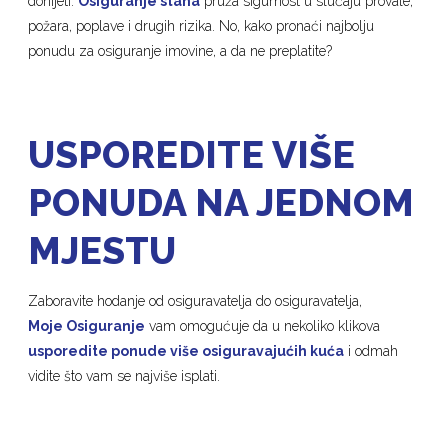
donijeti.
Osiguranje stana
pruža sigurnost u slučaju provale,
požara, poplave i drugih rizika. No, kako pronaći najbolju
ponudu za osiguranje imovine, a da ne preplatite?
USPOREDITE VIŠE
PONUDA NA JEDNOM
MJESTU
Zaboravite hodanje od osiguravatelja do osiguravatelja,
Moje Osiguranje
vam omogućuje da u nekoliko klikova
usporedite ponude više osiguravajućih kuća
i odmah
vidite što vam se najviše isplati.