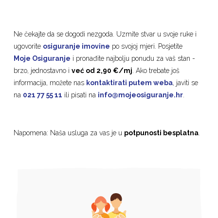
Ne čekajte da se dogodi nezgoda. Uzmite stvar u svoje ruke i
ugovorite
osiguranje imovine
po svojoj mjeri. Posjetite
Moje Osiguranje
i pronađite najbolju ponudu za vaš stan -
brzo, jednostavno i
već od 2,90 €/mj
. Ako trebate još
informacija, možete nas
kontaktirati putem weba
, javiti se
na
021 77 55 11
ili pisati na
info@mojeosiguranje.hr
.
Napomena: Naša usluga za vas je u
potpunosti besplatna
.