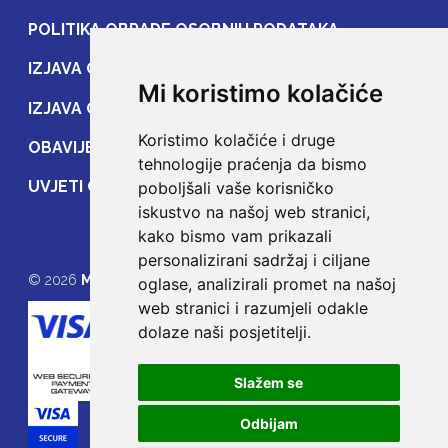
POLITIKA OBRADE OSOBNIH PODATAKA
IZJAVA O ZAŠTITI OSOBNIH PODATAKA
Mi koristimo kolačiće
IZJAVA O ZAŠTITI PRIJENOSA PODATAKA
Koristimo kolačiće i druge
OBAVIJEST POTROŠAČIMA
tehnologije praćenja da bismo
UVJETI OSIGURANJA
poboljšali vaše korisničko
iskustvo na našoj web stranici,
kako bismo vam prikazali
personalizirani sadržaj i ciljane
© 2026
MOJE OSIGURANJE
oglase, analizirali promet na našoj
web stranici i razumjeli odakle
dolaze naši posjetitelji.
Slažem se
Odbijam