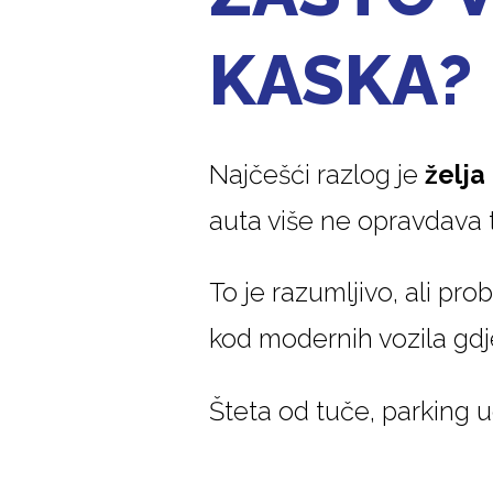
KASKA?
Najčešći razlog je
želja
auta više ne opravdava t
To je razumljivo, ali pr
kod modernih vozila gdje 
Šteta od tuče, parking u