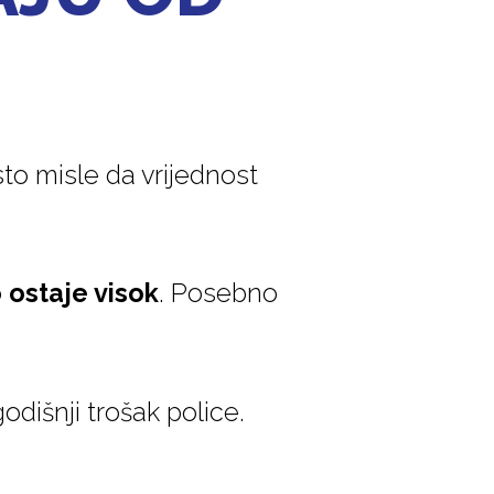
esto misle da vrijednost
 ostaje visok
. Posebno
odišnji trošak police.