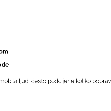
jom
ode
mobila ljudi često podcijene koliko poprav