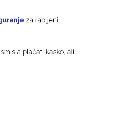
guranje
za rabljeni
misla plaćati kasko, ali