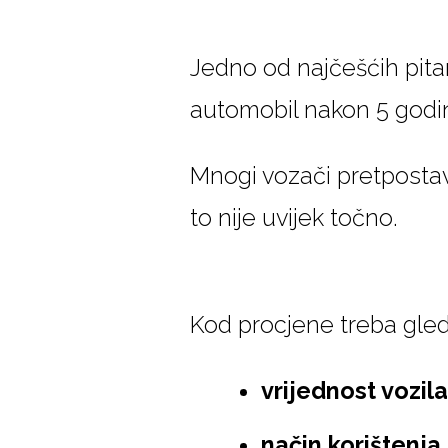
Jedno od najčešćih pitanj
automobil nakon 5 godi
Mnogi vozači pretpostavl
to nije uvijek točno.
Kod procjene treba gled
vrijednost vozila
način korištenja