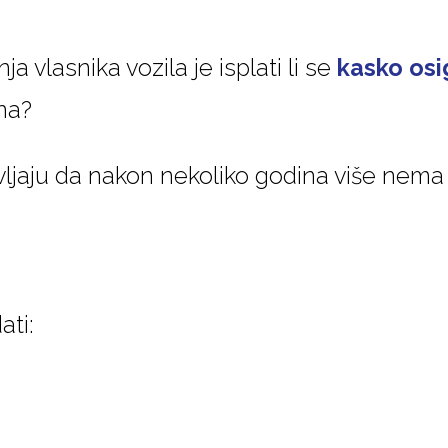
a vlasnika vozila je isplati li se
kasko osi
na?
jaju da nakon nekoliko godina više nema s
ati: