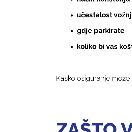
učestalost vožn
gdje parkirate
koliko bi vas koš
Kasko osiguranje može i d
ZAŠTO 