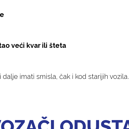
je
tao veći kvar ili šteta
alje imati smisla, čak i kod starijih vozila.
VOZAČI ODUST