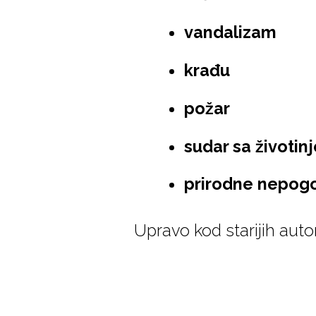
vandalizam
krađu
požar
sudar sa životin
prirodne nepog
Upravo kod starijih auto