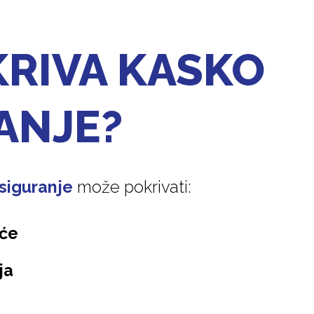
KRIVA KASKO
ANJE?
siguranje
može pokrivati:
će
ja