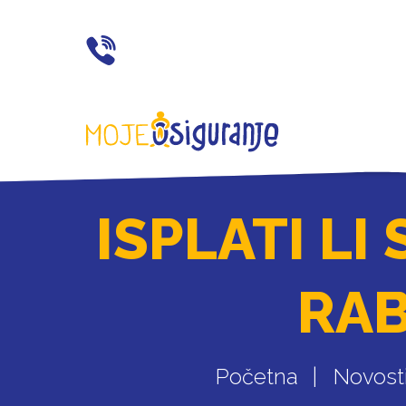
021 77 55 11
ISPLATI L
RAB
Početna
Novosti 