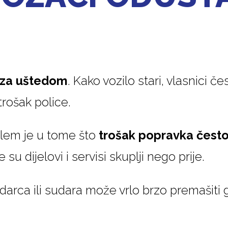
 za uštedom
. Kako vozilo stari, vlasnici č
rošak police.
oblem je u tome što
trošak popravka često
su dijelovi i servisi skuplji nego prije.
darca ili sudara može vrlo brzo premašiti g