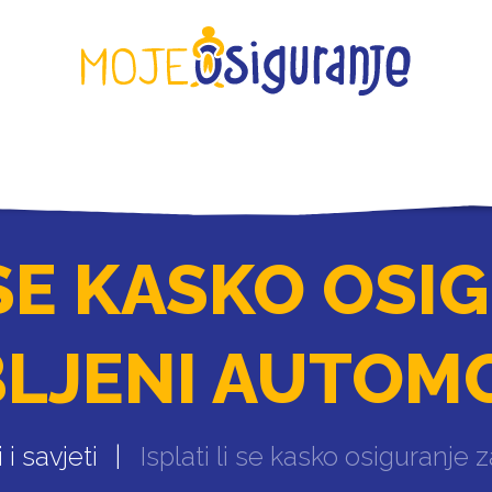
KONTAKT
I SE KASKO OSI
LJENI AUTOM
i savjeti
Isplati li se kasko osiguranje 