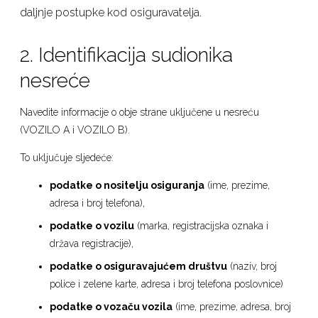
daljnje postupke kod osiguravatelja.
2. Identifikacija sudionika
nesreće
Navedite informacije o obje strane uključene u nesreću
(VOZILO A i VOZILO B).
To uključuje sljedeće:
podatke o nositelju osiguranja
(ime, prezime,
adresa i broj telefona),
podatke o vozilu
(marka, registracijska oznaka i
država registracije),
podatke o osiguravajućem društvu
(naziv, broj
police i zelene karte, adresa i broj telefona poslovnice)
podatke o vozaču vozila
(ime, prezime, adresa, broj