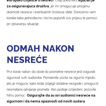
europsko izvješće o nesreći
. Ovaj dokument
ključan je
za osiguravajuća društva
, jer im omogućuje procjenu
okolnosti nesreće i eventualnih troškova štete. Donosimo vam
korake kako jednostavno i točno popuniti ovu prijavu te pomoći
pri rješavanju situacije.
ODMAH NAKON
NESREĆE
Prvi korak nakon što dođe do prometne nesreće jest osigurati
sigurnost svih sudionika. Pomaknite vozila na sigurno mjesto,
ako je moguće, kako biste izbjegli dodatne nezgode i omogućili
nesmetano odvijanje prometa. Ako postoje ozlijeđeni, pozovite
hitnu pomoć.
Osigurajte da su svi sudionici nesreće na
sigurnom i da nema opasnosti od novih sudara
.