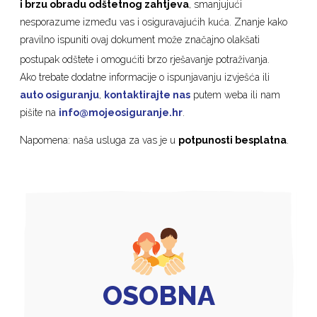
i brzu obradu odštetnog zahtjeva
, smanjujući
nesporazume između vas i osiguravajućih kuća. Znanje kako
pravilno ispuniti ovaj dokument može značajno olakšati
postupak odštete i omogućiti brzo rješavanje potraživanja.
Ako trebate dodatne informacije o ispunjavanju izvješća ili
auto osiguranju
,
kontaktirajte nas
putem weba ili nam
pišite na
info@mojeosiguranje.hr
.
Napomena: naša usluga za vas je u
potpunosti besplatna
.
OSOBNA