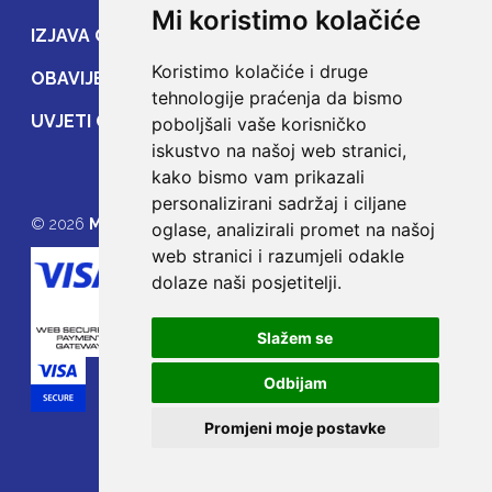
Mi koristimo kolačiće
IZJAVA O ZAŠTITI PRIJENOSA PODATAKA
Koristimo kolačiće i druge
OBAVIJEST POTROŠAČIMA
tehnologije praćenja da bismo
UVJETI OSIGURANJA
poboljšali vaše korisničko
iskustvo na našoj web stranici,
kako bismo vam prikazali
personalizirani sadržaj i ciljane
© 2026
MOJE OSIGURANJE
oglase, analizirali promet na našoj
web stranici i razumjeli odakle
dolaze naši posjetitelji.
Slažem se
Odbijam
Promjeni moje postavke