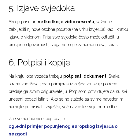
5. Izjave svjedoka
Ako je prisutan
netko tko je vidio nesreću
, važno je
zabilježiti njihove osobne podatke (na vrhu izvješća) kao i kratku
izjavu o viđenom. Prisustvo svjedoka često može odlučiti u
procjeni odgovornosti, stoga nemojte zanemariti ovaj korak.
6. Potpisi i kopije
Na kraju, oba vozača trebaju
potpisati dokument
. Svaka
strana zadržava jedan primjerak izvješća za svoje potrebe i
predaje ga svom osiguravatelju. Potpisom potvrđujete da su svi
uneseni podaci istiniti. Ako se ne slažete sa svime navedenim,
nemojte potpisivati izvješće, već navedite svoje primjedbe.
Za sve nedoumice, pogledajte
ogledni primjer popunjenog europskog izvješća o
nezgodi