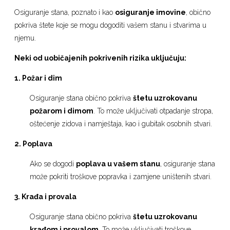
Osiguranje stana, poznato i kao
osiguranje imovine
, obično
pokriva štete koje se mogu dogoditi vašem stanu i stvarima u
njemu.
Neki od uobičajenih pokrivenih rizika uključuju:
1. Požar i dim
Osiguranje stana obično pokriva
štetu uzrokovanu
požarom i dimom
. To može uključivati ​​otpadanje stropa,
oštećenje zidova i namještaja, kao i gubitak osobnih stvari.
2. Poplava
Ako se dogodi
poplava u vašem stanu
, osiguranje stana
može pokriti troškove popravka i zamjene uništenih stvari.
3. Krađa i provala
Osiguranje stana obično pokriva
štetu uzrokovanu
krađom i provalom
. To može uključivati ​​troškove