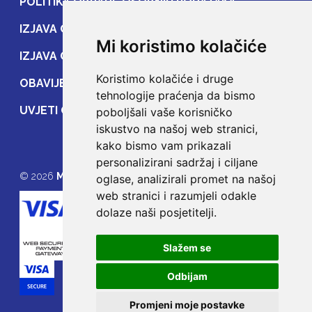
POLITIKA OBRADE OSOBNIH PODATAKA
IZJAVA O ZAŠTITI OSOBNIH PODATAKA
Mi koristimo kolačiće
IZJAVA O ZAŠTITI PRIJENOSA PODATAKA
Koristimo kolačiće i druge
OBAVIJEST POTROŠAČIMA
tehnologije praćenja da bismo
UVJETI OSIGURANJA
poboljšali vaše korisničko
iskustvo na našoj web stranici,
kako bismo vam prikazali
personalizirani sadržaj i ciljane
© 2026
MOJE OSIGURANJE
oglase, analizirali promet na našoj
web stranici i razumjeli odakle
dolaze naši posjetitelji.
Slažem se
Odbijam
Promjeni moje postavke