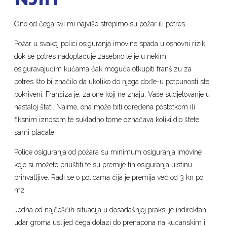
Ono od čega svi mi najviše strepimo su požar ili potres.
Požar u svakoj polici osiguranja imovine spada u osnovni rizik,
dok se potres nadoplaćuje zasebno te je u nekim
osiguravajućim kućama čak moguće otkupiti franšizu za
potres što bi značilo da ukoliko do njega dođe-u potpunosti ste
pokriveni. Franšiza je, za one koji ne znaju, Vaše sudjelovanje u
nastaloj šteti. Naime, ona može biti određena postotkom ili
fiksnim iznosom te sukladno tome označava koliki dio štete
sami plaćate.
Police osiguranja od požara su minimum osiguranja imovine
koje si možete priuštiti te su premije tih osiguranja uistinu
prihvatljive. Radi se o policama čija je premija već od 3 kn po
m2.
Jedna od najčešćih situacija u dosadašnjoj praksi je indirektan
udar groma uslijed čega dolazi do prenapona na kućanskim i