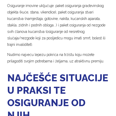
Osiguranje imovine uključuje: paket osiguranja građevinskog
objekta (kuće, stana, vikendice), paket osiguranja stvari
kućanstva (namještaja, gotovine, nakita, kućanskih aparata,
stakla, zidnih i podnih obloga...) i paket osiguranja od nezgode
svih članova kućanstva (osiguranje od nesretnog
slučaja/nezgode koji za posljedicu mogu imati smrt, bolest ili
trajni invaliditet).
Nudimo najveću lepezu pokrića na tržištu koju možete
prilagoditi svojim potrebama i željama, uz atraktivnu premiju.
NAJČEŠĆE SITUACIJE
U PRAKSI TE
OSIGURANJE OD
NJIH