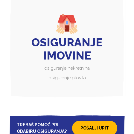
OSIGURANJE
IMOVINE
osiguranje nekretnina
osiguranje plovila
TREBAŠ POMOĆ PRI
POŠALJI UPIT
ODABIRU OSIGURANJA?