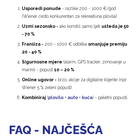
Usporedi ponude
- razlike 200 - 1000 €/god
(Wiener često konkurentan za rekreativna plovila).
Uzmi sezonsko -
ako koristiš samo ljeti
ušteda
je
50
- 70 %
.
Franšiza -
200 - 1000 € odbitka
smanjuje premiju
20 - 40 %
.
Sigurnosne mjere
(alarm, GPS tracker, zimovanje u
marini) - popust
10 – 20 %
.
Online ugovor -
brzo, akcije za digitalne klijente (npr.
Wiener 5 % zeleni popust).
Kombiniraj
(
plovilo
+
auto
+
kuća
) - paketni popusti.
FAQ - NAJČEŠĆA