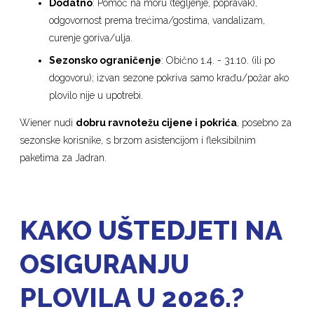
Dodatno
: Pomoć na moru (tegljenje, popravak),
odgovornost prema trećima/gostima, vandalizam,
curenje goriva/ulja.
Sezonsko ograničenje
: Obično 1.4. - 31.10. (ili po
dogovoru); izvan sezone pokriva samo krađu/požar ako
plovilo nije u upotrebi.
Wiener nudi
dobru ravnotežu cijene i pokrića
, posebno za
sezonske korisnike, s brzom asistencijom i fleksibilnim
paketima za Jadran.
KAKO UŠTEDJETI NA
OSIGURANJU
PLOVILA U 2026.?