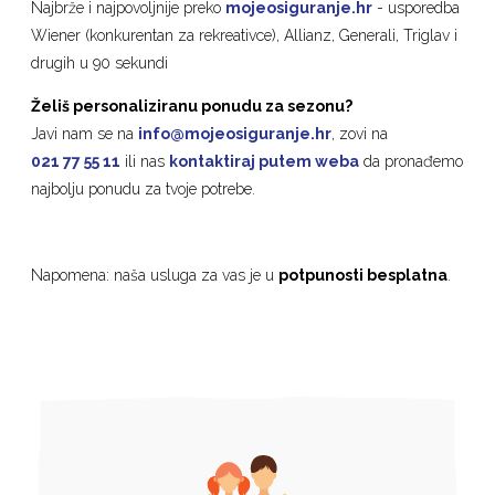
Najbrže i najpovoljnije preko
mojeosiguranje.hr
- usporedba
Wiener (konkurentan za rekreativce), Allianz, Generali, Triglav i
drugih u 90 sekundi
Želiš personaliziranu ponudu za sezonu?
Javi nam se na
info@mojeosiguranje.hr
, zovi na
021 77 55 11
ili nas
kontaktiraj putem weba
da pronađemo
najbolju ponudu za tvoje potrebe.
Napomena: naša usluga za vas je u
potpunosti besplatna
.