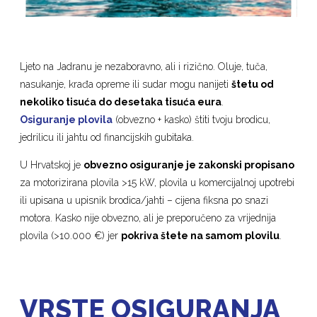
Ljeto na Jadranu je nezaboravno, ali i rizično. Oluje, tuča,
nasukanje, krađa opreme ili sudar mogu nanijeti
štetu od
nekoliko tisuća do desetaka tisuća eura
.
Osiguranje plovila
(obvezno + kasko) štiti tvoju brodicu,
jedrilicu ili jahtu od financijskih gubitaka.
U Hrvatskoj je
obvezno osiguranje je zakonski propisano
za motorizirana plovila >15 kW, plovila u komercijalnoj upotrebi
ili upisana u upisnik brodica/jahti – cijena fiksna po snazi
motora. Kasko nije obvezno, ali je preporučeno za vrijednija
plovila (>10.000 €) jer
pokriva štete na samom plovilu
.
VRSTE OSIGURANJA