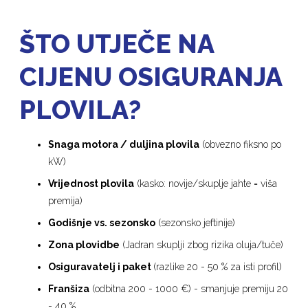
ŠTO UTJEČE NA
CIJENU OSIGURANJA
PLOVILA?
Snaga motora / duljina plovila
(obvezno fiksno po
kW)
Vrijednost plovila
(kasko: novije/skuplje jahte = viša
premija)
Godišnje vs. sezonsko
(sezonsko jeftinije)
Zona plovidbe
(Jadran skuplji zbog rizika oluja/tuče)
Osiguravatelj i paket
(razlike 20 - 50 % za isti profil)
Franšiza
(odbitna 200 - 1000 €) - smanjuje premiju 20
- 40 %