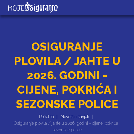
OSIGURANJE
PLOVILA / JAHTE U
2026. GODINI -
CIJENE, POKRIĆA I
SEZONSKE POLICE
Početna
Novosti i savjeti
Osiguranje plovila / jahte u 2026. godini - cijene, pokrića i
sezonske police