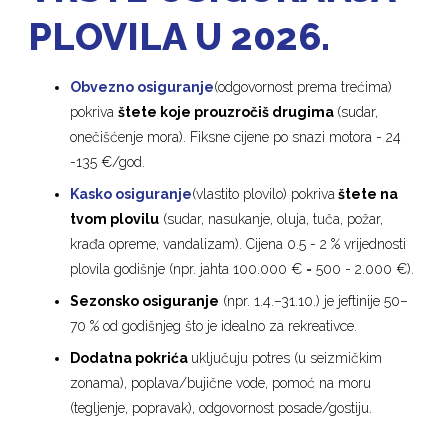
PLOVILA U 2026.
Obvezno osiguranje
(odgovornost prema trećima)
pokriva
štete koje prouzročiš drugima
(sudar,
onečišćenje mora). Fiksne cijene po snazi motora - 24
-135 €/god.
Kasko osiguranje
(vlastito plovilo) pokriva
štete na
tvom plovilu
(sudar, nasukanje, oluja, tuča, požar,
krađa opreme, vandalizam). Cijena 0.5 - 2 % vrijednosti
plovila godišnje (npr. jahta 100.000 € = 500 - 2.000 €).
Sezonsko osiguranje
(npr. 1.4.–31.10.) je jeftinije 50–
70 % od godišnjeg što je idealno za rekreativce.
Dodatna pokrića
uključuju potres (u seizmičkim
zonama), poplava/bujične vode, pomoć na moru
(tegljenje, popravak), odgovornost posade/gostiju.