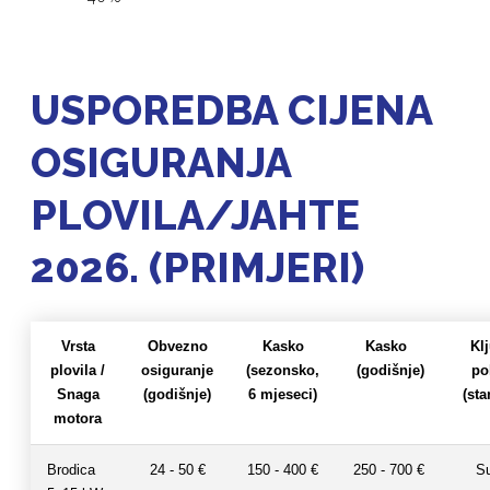
USPOREDBA CIJENA
OSIGURANJA
PLOVILA/JAHTE
2026. (PRIMJERI)
Vrsta
Obvezno
Kasko
Kasko
Kl
plovila /
osiguranje
(sezonsko,
(godišnje)
po
Snaga
(godišnje)
6 mjeseci)
(sta
motora
Brodica
24 - 50 €
150 - 400 €
250 - 700 €
Su