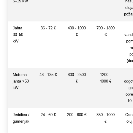
5–15 kW
nasu
oluj
požar
Jahta
36 - 72 €
400 - 1000
700 - 1800
30–50
€
€
vand
kW
pom
m
po
(do
Motorna
48 - 135 €
800 - 2500
1200 -
jahta >50
€
4000 €
odgo
kW
go
opr
10.
Jedrilica /
24 - 60 €
200 - 600 €
350 - 1000
Osn
gumenjak
€
oluj