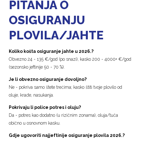
PITANJA O
OSIGURANJU
PLOVILA/JAHTE
Koliko košta osiguranje jahte
u
2026.?
Obvezno 24 - 135 €/god (po snazi), kasko 200 - 4000+ €/god
(sezonsko jeftinije 50 - 70 %).
Je li obvezno osiguranje dovoljno?
Ne - pokriva samo štete trećima; kasko štiti tvoje plovilo od
oluje, krađe, nasukanja.
Pokrivaju li police potres i oluju?
Da - potres kao dodatno (u rizičnim zonama), oluja/tuča
obično u osnovnom kasku.
Gdje ugovoriti najjeftinije osiguranje plovila 2026.?