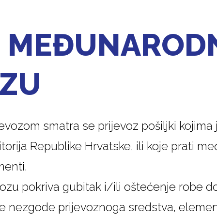
U MEĐUNARO
OZU
ozom smatra se prijevoz pošiljki kojima j
torija Republike Hrvatske, ili koje prati 
menti.
ozu pokriva gubitak i/ili oštećenje robe 
e nezgode prijevoznoga sredstva, eleme