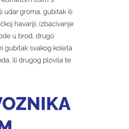
i udar groma, gubitak ili
oj havariji, izbacivanje
 vode u brod, drugo
uni gubitak svakog koleta
a, ili drugog plovila te
VOZNIKA
OM