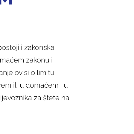
postoji i zakonska
omaćem zakonu i
je ovisi o limitu
aćem ili u domaćem i u
jevoznika za štete na