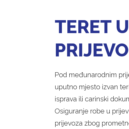
TERET 
PRIJEV
Pod međunarodnim prijev
uputno mjesto izvan teri
isprava ili carinski doku
Osiguranje robe u prijev
prijevoza zbog prometn