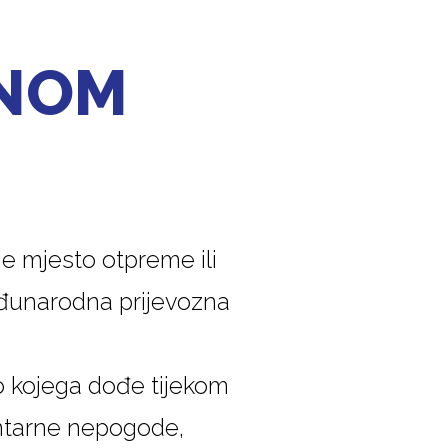
DNOM
e mjesto otpreme ili
međunarodna prijevozna
do kojega dođe tijekom
ntarne nepogode,