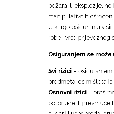
požara ili eksplozije, ne
manipulativnih oštećenja
U kargo osiguranju visina 
robe i vrsti prijevoznog 
Osiguranjem se može u
Svi rizici
– osiguranjem su
predmeta, osim šteta is
Osnovni rizici
– proširen
potonuće ili prevrnuće b
sudar ili udar broda, dr