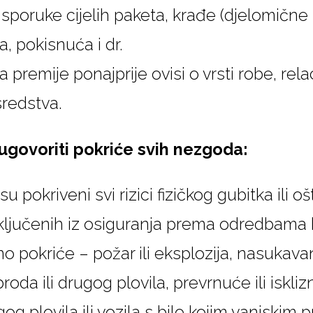
 isporuke cijelih paketa, krađe (djelomične 
, pokisnuća i dr.
premije ponajprije ovisi o vrsti robe, relaci
sredstva.
govoriti pokriće svih nezgoda:
 pokriveni svi rizici fizičkog gubitka ili 
ključenih iz osiguranja prema odredbama 
o pokriće – požar ili eksplozija, nasukava
roda ili drugog plovila, prevrnuće ili iskl
ugog plovila ili vozila s bilo kojim vanjski