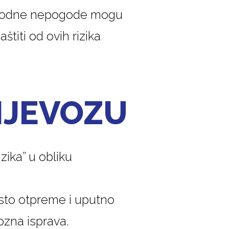
 prirodne nepogode mogu
štiti od ovih rizika
IJEVOZU
ika” u obliku
esto otpreme i uputno
ozna isprava.