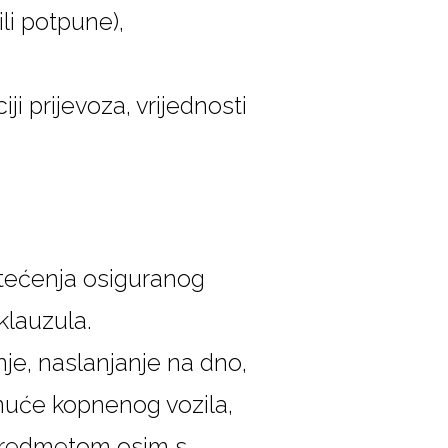
ili potpune),
ji prijevoza, vrijednosti
oštećenja osiguranog
klauzula.
nje, naslanjanje na dno,
iznuće kopnenog vozila,
m predmetom osim s