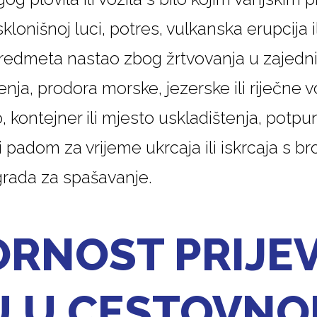
klonišnoj luci, potres, vulkanska erupcija il
edmeta nastao zbog žrtvovanja u zajedničk
jenja, prodora morske, jezerske ili riječne
o, kontejner ili mjesto uskladištenja, potp
padom za vrijeme ukrcaja ili iskrcaja s brod
grada za spašavanje.
RNOST PRIJE
U U CESTOVN