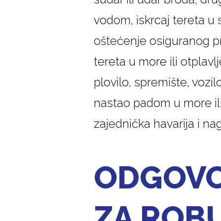
vodom, iskrcaj tereta u s
oštećenje osiguranog pr
tereta u more ili otplavl
plovilo, spremište, vozil
nastao padom u more ili 
zajednička havarija i na
ODGOVO
ZA ROB