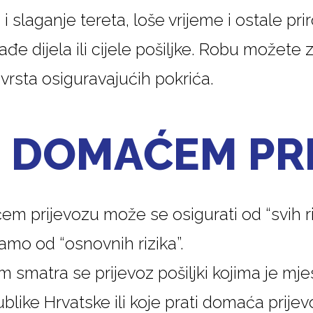
 i slaganje tereta, loše vrijeme i ostale
đe dijela ili cijele pošiljke. Robu možete za
vrsta osiguravajućih pokrića.
U DOMAĆEM PR
m prijevozu može se osigurati od “svih riz
samo od “osnovnih rizika”.
smatra se prijevoz pošiljki kojima je mj
ublike Hrvatske ili koje prati domaća prijev