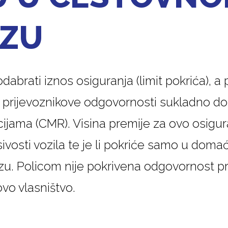
OZU
brati iznos osiguranja (limit pokrića), a 
 prijevoznikove odgovornosti sukladno d
ma (CMR). Visina premije za ovo osiguran
osivosti vozila te je li pokriće samo u dom
. Policom nije pokrivena odgovornost pri
vo vlasništvo.