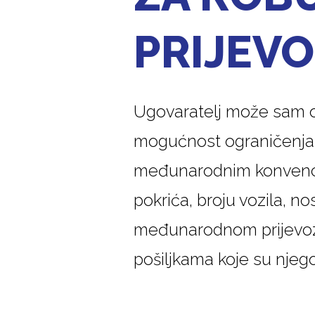
PRIJEV
Ugovaratelj može sam oda
mogućnost ograničenja
međunarodnim konvencija
pokrića, broju vozila, n
međunarodnom prijevozu
pošiljkama koje su njego