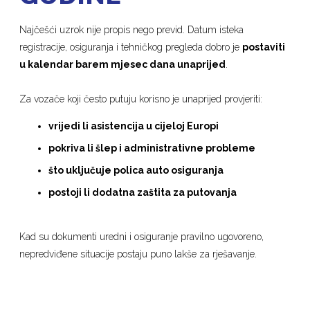
Najčešći uzrok nije propis nego previd. Datum isteka
registracije, osiguranja i tehničkog pregleda dobro je
postaviti
u kalendar barem mjesec dana unaprijed
.
Za vozače koji često putuju korisno je unaprijed provjeriti:
vrijedi li asistencija u cijeloj Europi
pokriva li šlep i administrativne probleme
što uključuje polica auto osiguranja
postoji li dodatna zaštita za putovanja
Kad su dokumenti uredni i osiguranje pravilno ugovoreno,
nepredviđene situacije postaju puno lakše za rješavanje.