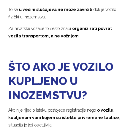
To se
u većini slučajeva ne može završiti
dok je vozilo
fizički u inozemstvu.
Za hrvatske vozače to često znači
organizirati povrat
vozila transportom, a ne vožnjom
.
ŠTO AKO JE VOZILO
KUPLJENO U
INOZEMSTVU?
Ako nije riječ o isteku postojeće registracije nego
o vozilu
kupljenom vani kojem su istekle privremene tablice
,
situacija je još osjetljivija.