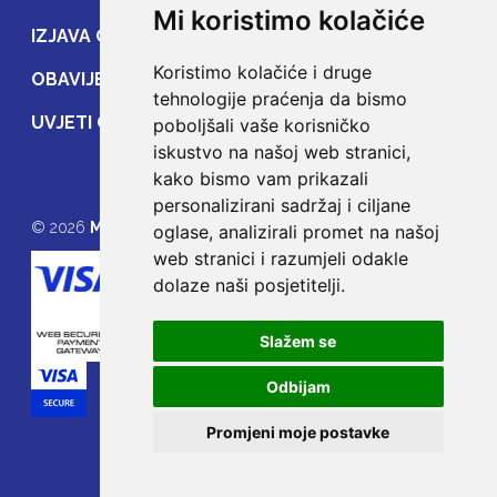
Mi koristimo kolačiće
IZJAVA O ZAŠTITI PRIJENOSA PODATAKA
Koristimo kolačiće i druge
OBAVIJEST POTROŠAČIMA
tehnologije praćenja da bismo
UVJETI OSIGURANJA
poboljšali vaše korisničko
iskustvo na našoj web stranici,
kako bismo vam prikazali
personalizirani sadržaj i ciljane
© 2026
MOJE OSIGURANJE
oglase, analizirali promet na našoj
web stranici i razumjeli odakle
dolaze naši posjetitelji.
Slažem se
Odbijam
Promjeni moje postavke