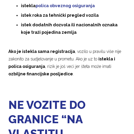
istekla
polica obveznog osiguranja
istek roka za tehnički pregled vozila
istek dodatnih dozvola ili nacionalnih oznaka
koje traži pojedina zemlja
Ako je istekla sama registracija
, vozilo u pravilu više nije
zakonito za sudjelovanje u prometu. Ako je uz to
istekla i
polica osiguranja
, rizik je još veći jer šteta može imati
ozbiljne financijske posljedice
.
NE VOZITE DO
GRANICE “NA
VLASTITU