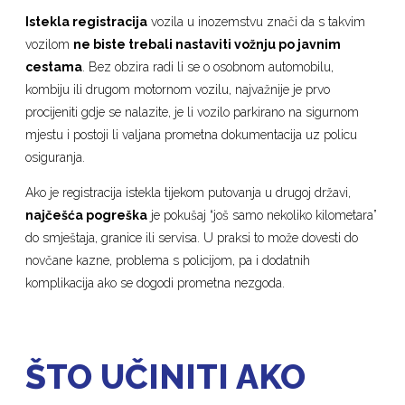
Istekla registracija
vozila u inozemstvu znači da s takvim
vozilom
ne biste trebali nastaviti vožnju po javnim
cestama
. Bez obzira radi li se o osobnom automobilu,
kombiju ili drugom motornom vozilu, najvažnije je prvo
procijeniti gdje se nalazite, je li vozilo parkirano na sigurnom
mjestu i postoji li valjana prometna dokumentacija uz policu
osiguranja.
Ako je registracija istekla tijekom putovanja u drugoj državi,
najčešća pogreška
je pokušaj “još samo nekoliko kilometara”
do smještaja, granice ili servisa. U praksi to može dovesti do
novčane kazne, problema s policijom, pa i dodatnih
komplikacija ako se dogodi prometna nezgoda.
ŠTO UČINITI AKO