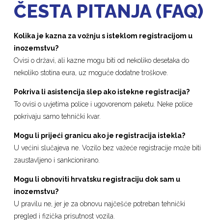
ČESTA PITANJA (FAQ)
Kolika je kazna za vožnju s isteklom registracijom u
inozemstvu?
Ovisi o državi, ali kazne mogu biti od nekoliko desetaka do
nekoliko stotina eura, uz moguće dodatne troškove.
Pokriva li asistencija šlep ako istekne registracija?
To ovisi o uvjetima police i ugovorenom paketu. Neke police
pokrivaju samo tehnički kvar.
Mogu li prijeći granicu ako je registracija istekla?
U većini slučajeva ne. Vozilo bez važeće registracije može biti
zaustavljeno i sankcionirano.
Mogu li obnoviti hrvatsku registraciju dok sam u
inozemstvu?
U pravilu ne, jer je za obnovu najčešće potreban tehnički
pregled i fizička prisutnost vozila.