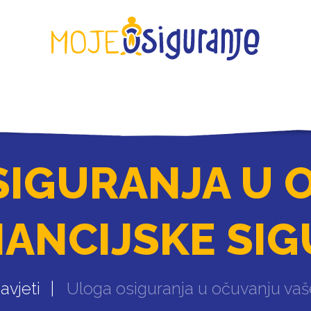
KONTAKT
SIGURANJA U 
NANCIJSKE SI
avjeti
Uloga osiguranja u očuvanju vaše