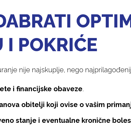
DABRATI OPTI
 I POKRIĆE
anje nije najskuplje, nego najprilagođenije
ete i financijske obaveze
.
lanova obitelji koji ovise o vašim priman
veno stanje i eventualne kronične bolest