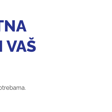
TNA
I VAŠ
potrebama.