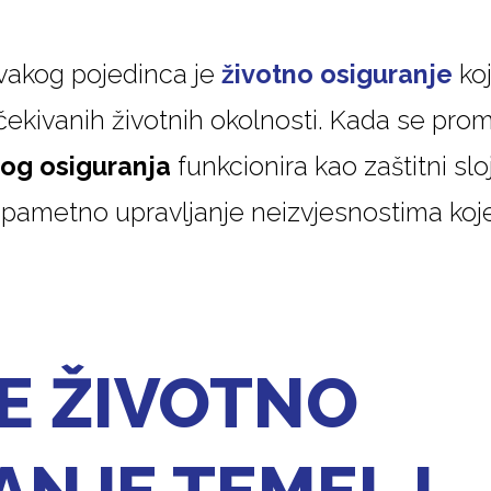
vakog pojedinca je
životno osiguranje
koj
ekivanih životnih okolnosti. Kada se prom
nog osiguranja
funkcionira kao zaštitni sl
za pametno upravljanje neizvjesnostima ko
E ŽIVOTNO