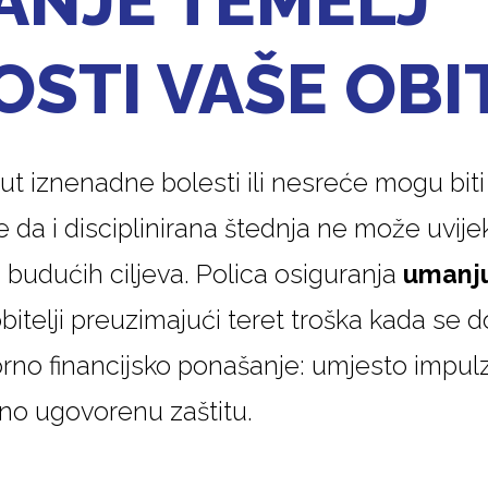
ANJE TEMELJ
STI VAŠE OBI
ut iznenadne bolesti ili nesreće mogu bit
e da i disciplinirana štednja ne može uvije
 budućih ciljeva. Polica osiguranja
umanju
bitelji preuzimajući teret troška kada se d
no financijsko ponašanje: umjesto impulzi
no ugovorenu zaštitu.