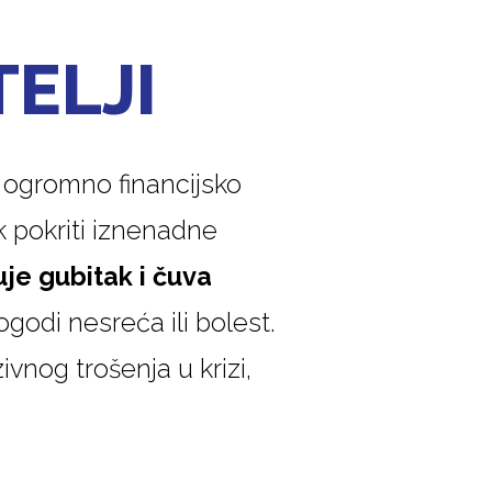
TELJI
i ogromno financijsko
k pokriti iznenadne
je gubitak i čuva
ogodi nesreća ili bolest.
vnog trošenja u krizi,