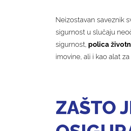
Neizostavan saveznik s
sigurnost u slučaju neoč
sigurnost,
polica život
imovine, ali i kao alat 
ZAŠTO J