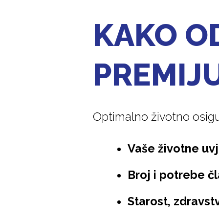
KAKO O
PREMIJU
Optimalno životno osigur
Vaše životne uvj
Broj i potrebe č
Starost, zdravst