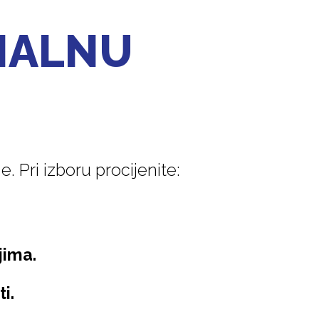
MALNU
. Pri izboru procijenite:
jima.
i.