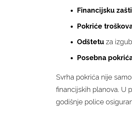
Financijsku zašt
Pokriće troškov
Odštetu
za izgub
Posebna pokrić
Svrha pokrića nije samo
financijskih planova. U 
godišnje police osigura