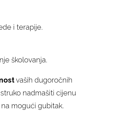
ede i terapije.
anje školovanja.
lnost
vaših dugoročnih
estruko nadmašiti cijenu
 na mogući gubitak.