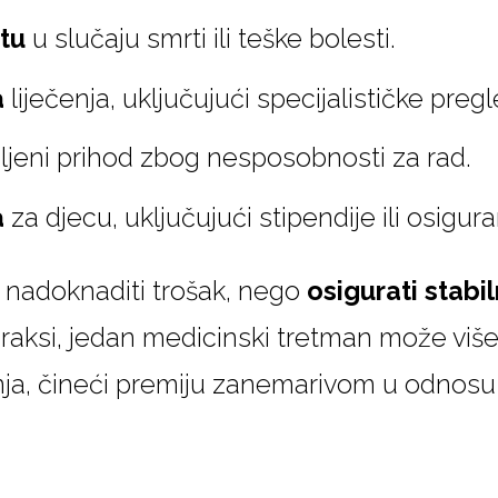
itu
u slučaju smrti ili teške bolesti.
a
liječenja, uključujući specijalističke pregl
ljeni prihod zbog nesposobnosti za rad.
a
za djecu, uključujući stipendije ili osigur
 nadoknaditi trošak, nego
osigurati stabi
praksi, jedan medicinski tretman može viš
nja, čineći premiju zanemarivom u odnosu