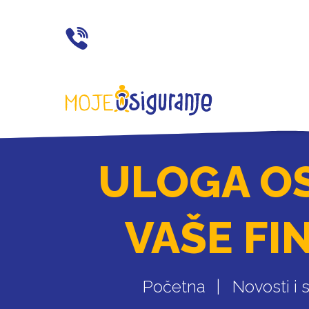
021 77 55 11
ULOGA O
VAŠE FI
Početna
Novosti i s