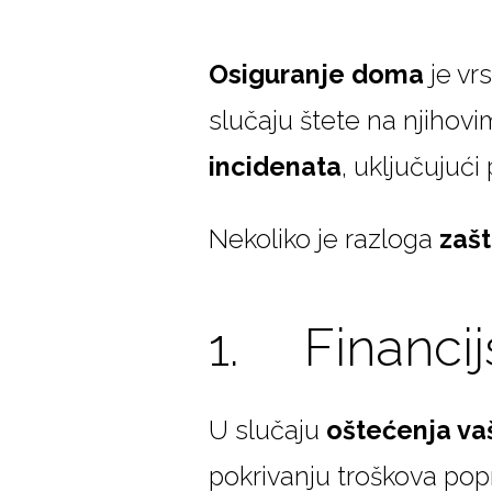
Osiguranje doma
je vr
slučaju štete na njihov
incidenata
, uključujući
Nekoliko je razloga
zašt
1. Financij
U slučaju
oštećenja va
pokrivanju troškova popr