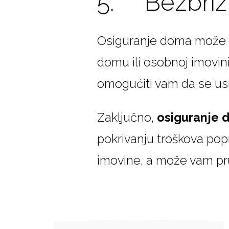
5. Bezbriž
Osiguranje doma može va
domu ili osobnoj imovi
omogućiti vam da se us
Zaključno,
osiguranje
pokrivanju troškova pop
imovine, a može vam pruž