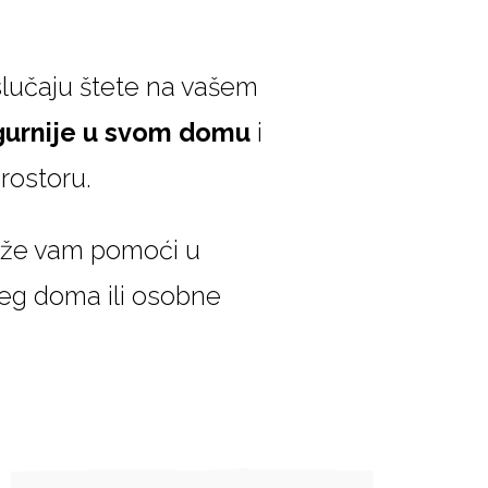
slučaju štete na vašem
gurnije u svom domu
i
rostoru.
Može vam pomoći u
šeg doma ili osobne