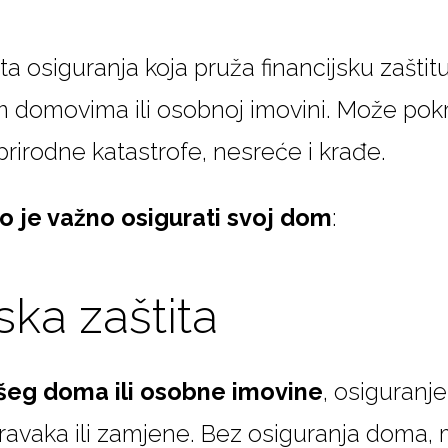
sta osiguranja koja pruža financijsku zašti
im domovima ili osobnoj imovini. Može pokr
 prirodne katastrofe, nesreće i krađe.
o je važno osigurati svoj dom
:
ska zaštita
šeg doma ili osobne imovine
, osiguran
avaka ili zamjene. Bez osiguranja doma, mog