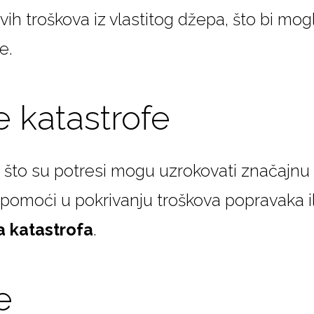
h troškova iz vlastitog džepa, što bi moglo
e.
 katastrofe
o što su potresi mogu uzrokovati značajn
omoći u pokrivanju troškova popravaka il
a katastrofa
.
e