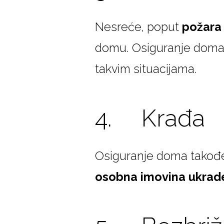
Nesreće, poput
požara 
domu. Osiguranje doma 
takvim situacijama.
4. Krađa
Osiguranje doma također
osobna imovina ukrad