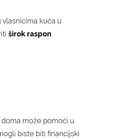
tu vlasnicima kuća u
iti
širok raspon
je doma može pomoći u
li biste biti financijski