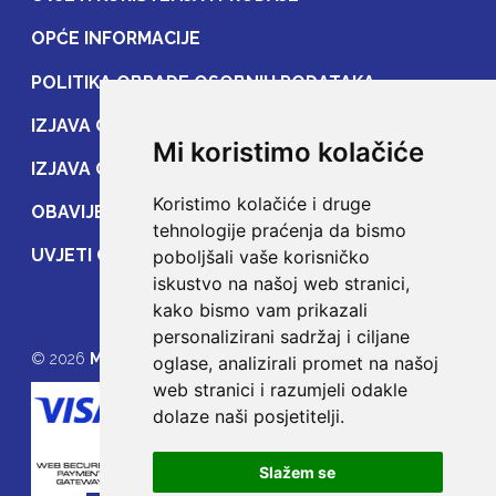
OPĆE INFORMACIJE
POLITIKA OBRADE OSOBNIH PODATAKA
IZJAVA O ZAŠTITI OSOBNIH PODATAKA
Mi koristimo kolačiće
IZJAVA O ZAŠTITI PRIJENOSA PODATAKA
Koristimo kolačiće i druge
OBAVIJEST POTROŠAČIMA
tehnologije praćenja da bismo
UVJETI OSIGURANJA
poboljšali vaše korisničko
iskustvo na našoj web stranici,
kako bismo vam prikazali
personalizirani sadržaj i ciljane
© 2026
MOJE OSIGURANJE
oglase, analizirali promet na našoj
web stranici i razumjeli odakle
dolaze naši posjetitelji.
Slažem se