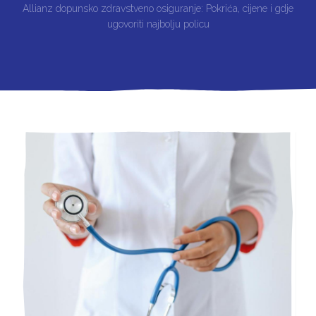
Allianz dopunsko zdravstveno osiguranje: Pokrića, cijene i gdje
ugovoriti najbolju policu