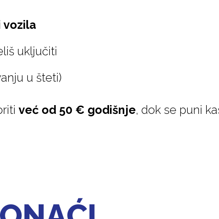
i vozila
liš uključiti
anju u šteti)
riti
već od 50 € godišnje
, dok se puni ka
RONAĆI