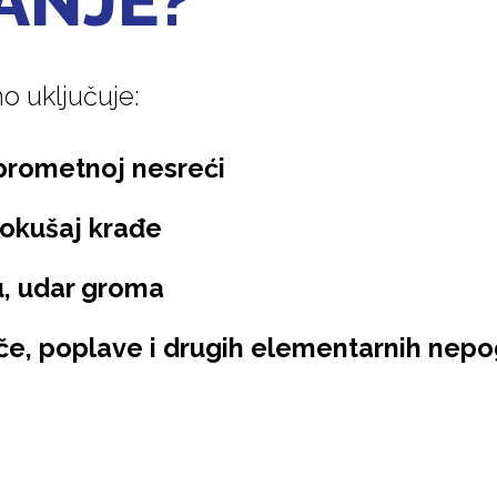
ANJE?
o uključuje:
 prometnoj nesreći
 pokušaj krađe
u, udar groma
če, poplave i drugih elementarnih nep