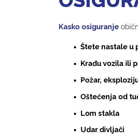
OSIGUR
Kasko osiguranje
običn
Štete nastale u
Krađu vozila ili
Požar, eksplozij
Oštećenja od tu
Lom stakla
Udar divljači