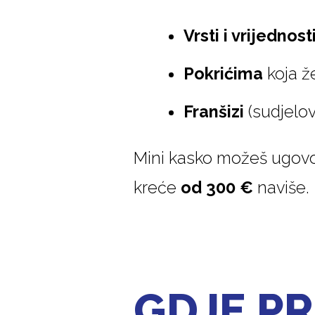
Vrsti i vrijednost
Pokrićima
koja že
Franšizi
(sudjelov
Mini kasko možeš ugovo
kreće
od 300 €
naviše.
GDJE P