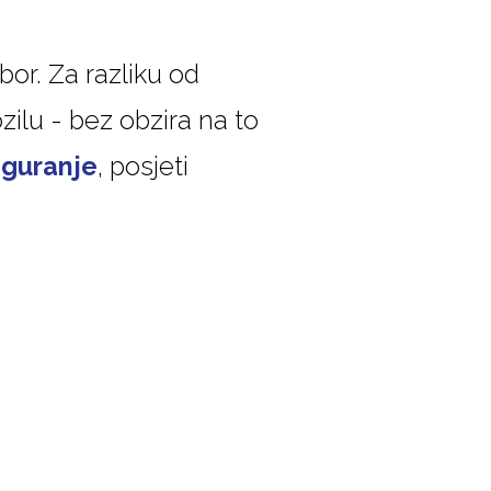
zbor. Za razliku od
ozilu - bez obzira na to
iguranje
, posjeti