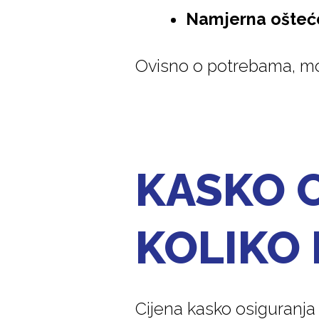
Namjerna ošteće
Ovisno o potrebama, mož
KASKO O
KOLIKO
Cijena kasko osiguranja 