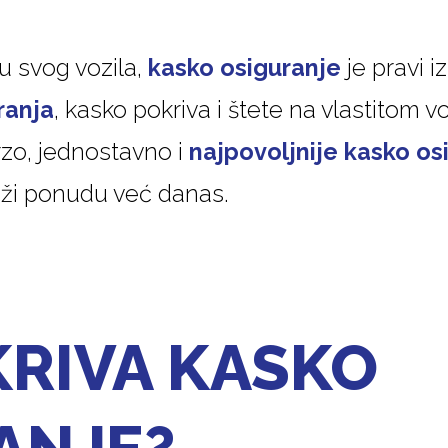
u svog vozila,
kasko osiguranje
je pravi i
ranja
, kasko pokriva i štete na vlastitom v
brzo, jednostavno i
najpovoljnije kasko os
aži ponudu već danas.
KRIVA KASKO