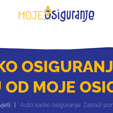
KONTAKT
KO OSIGURANJE
 OD MOJE OSI
vjeti
Auto kasko osiguranje: Zatraži p