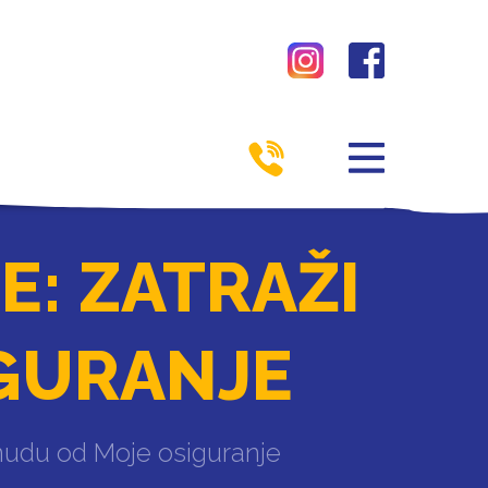
: ZATRAŽI
GURANJE
onudu od Moje osiguranje