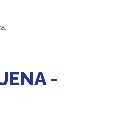
a.
JENA -