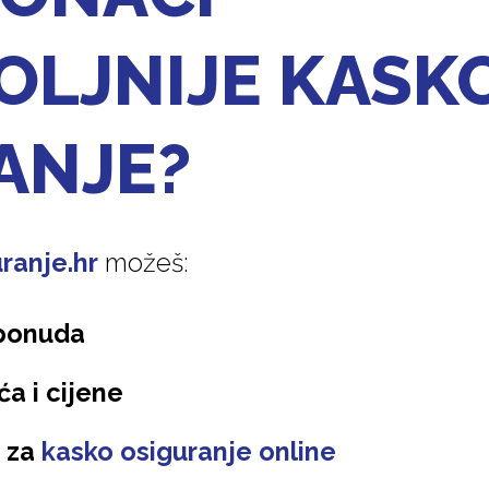
OLJNIJE KASK
ANJE?
ranje.hr
možeš:
 ponuda
ća i cijene
u za
kasko osiguranje online