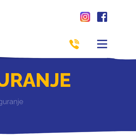
GURANJE
guranje