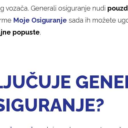
og vozača. Generali osiguranje nudi
pouzd
orme
Moje Osiguranje
sada ih možete ugo
ajne popuste
.
LJUČUJE GENE
SIGURANJE?