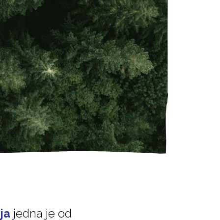
ja
jedna je od