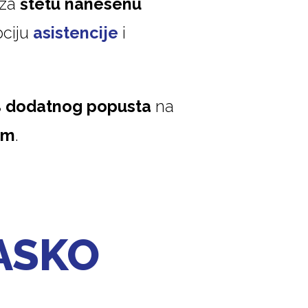
 za
štetu nanesenu
pciju
asistencije
i
 dodatnog popusta
na
om
.
ASKO