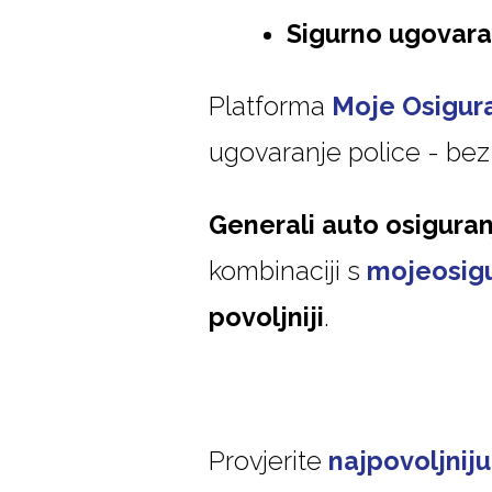
Sigurno ugovaran
Platforma
Moje Osigur
ugovaranje police - bez
Generali auto osigura
kombinaciji s
mojeosigu
povoljniji
.
Provjerite
najpovoljnij