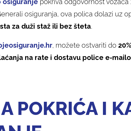
 osiguranje
pokriva odgovornost vozača
Generali osiguranja, ova polica dolazi uz o
ta za duži staž ili bez šteta
.
jeosiguranje.hr
, možete ostvariti do
20%
laćanja na rate i dostavu police e-mail
A POKRIĆA I K