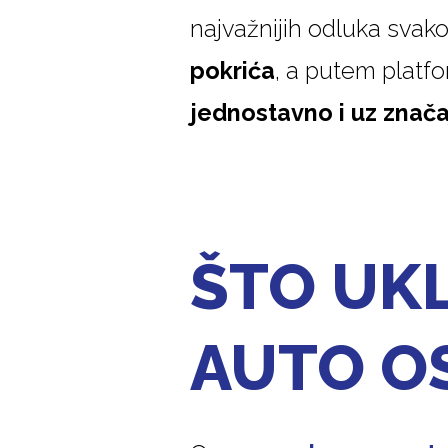
najvažnijih odluka svak
pokrića
, a putem platf
jednostavno i uz znač
ŠTO UK
AUTO O