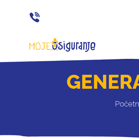
021 77 55 11
GENERA
Počet