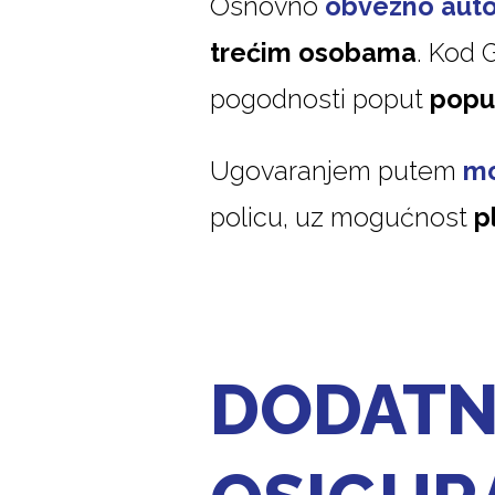
Osnovno
obvezno auto
trećim osobama
. Kod 
pogodnosti poput
popus
Ugovaranjem putem
mo
policu, uz mogućnost
p
DODATN