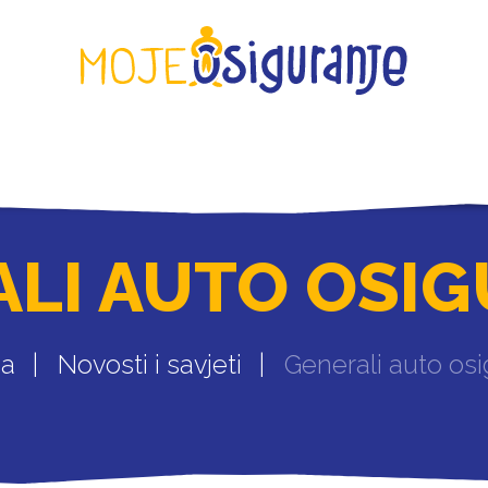
KONTAKT
LI AUTO OSI
na
Novosti i savjeti
Generali auto osi