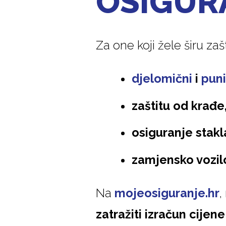
OSIGUR
Za one koji žele širu zaš
djelomični
i
puni
zaštitu od krađe
osiguranje stakla
zamjensko vozilo
Na
mojeosiguranje.hr
,
zatražiti izračun cijen