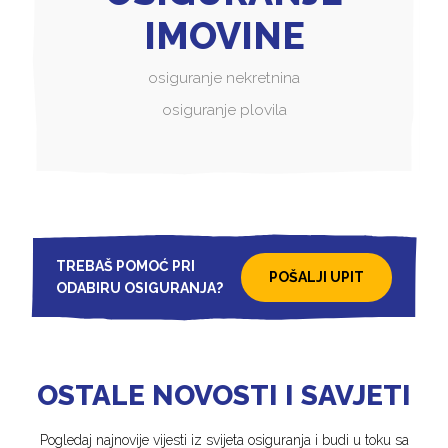
IMOVINE
osiguranje nekretnina
osiguranje plovila
TREBAŠ POMOĆ PRI
POŠALJI UPIT
ODABIRU OSIGURANJA?
OSTALE NOVOSTI I SAVJETI
Pogledaj najnovije vijesti iz svijeta osiguranja i budi u toku sa