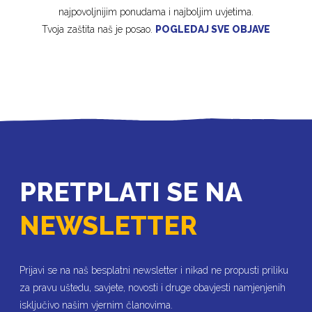
najpovoljnijim ponudama i najboljim uvjetima.
Tvoja zaštita naš je posao.
POGLEDAJ SVE OBJAVE
PRETPLATI SE NA
NEWSLETTER
Prijavi se na naš besplatni newsletter i nikad ne propusti priliku
za pravu uštedu, savjete, novosti i druge obavjesti namjenjenih
isključivo našim vjernim članovima.