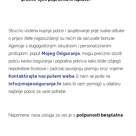
Stručno vođena kupnja police i savjetovanje prije svake odluke
o prijavi štete najpouzdaniji su način da sačuvate bonuse.
Agencije s dugogodišnjim iskustvom i personaliziranim
pristupom, poput
Mojeg Osiguranja
, mogu precizno složiti
policu kasko osiguranja i popratna pokrića kako biste izbjegli
nepotrebne troškove i zadržali povoljniju premiju kroz vrijeme.
Kontaktirajte nas putem weba
ili nam se javite na
info@mojeosiguranje.hr
kako bi vam pomogli u odabiru
najbolje police za vaše potrebe.
Napomena: naša usluga za vas je u
potpunosti besplatna
.