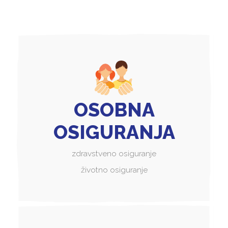
OSOBNA
OSIGURANJA
zdravstveno osiguranje
životno osiguranje