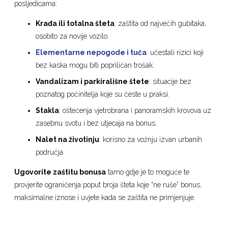
posljedicama:
Krađa ili totalna šteta
: zaštita od najvećih gubitaka,
osobito za novije vozilo.
Elementarne nepogode i tuča
: učestali rizici koji
bez kaska mogu biti popriličan trošak.
Vandalizam i parkirališne štete
: situacije bez
poznatog počinitelja koje su česte u praksi.
Stakla
: oštećenja vjetrobrana i panoramskih krovova uz
zasebnu svotu i bez utjecaja na bonus.
Nalet na životinju
: korisno za vožnju izvan urbanih
područja.
Ugovorite zaštitu bonusa
tamo gdje je to moguće te
provjerite ograničenja poput broja šteta koje “ne ruše” bonus,
maksimalne iznose i uvjete kada se zaštita ne primjenjuje.