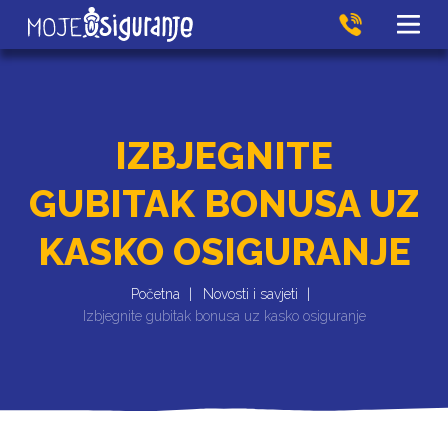
IZBJEGNITE
GUBITAK BONUSA UZ
KASKO OSIGURANJE
Početna
Novosti i savjeti
Izbjegnite gubitak bonusa uz kasko osiguranje