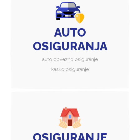
AUTO
OSIGURANJA
auto obvezno osiguranje
kasko osiguranje
OSIGURANJE