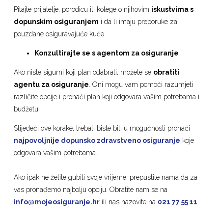
Pitajte prijatelje, porodicu ili kolege o njihovim
iskustvima s
dopunskim osiguranjem
i da li imaju preporuke za
pouzdane osiguravajuće kuće.
Konzultirajte se s agentom za osiguranje
Ako niste sigurni koji plan odabrati, možete se
obratiti
agentu za osiguranje
. Oni mogu vam pomoći razumjeti
različite opcije i pronaći plan koji odgovara vašim potrebama i
budžetu.
Slijedeći ove korake, trebali biste biti u mogućnosti pronaći
najpovoljnije dopunsko zdravstveno osiguranje
koje
odgovara vašim potrebama.
Ako ipak ne želite gubiti svoje vrijeme, prepustite nama da za
vas pronađemo najbolju opciju. Obratite nam se na
info@mojeosiguranje.hr
ili nas nazovite na
021 77 55 11
.