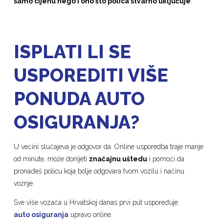
samo cijenu nego i ono što polica stvarno uključuje
.
ISPLATI LI SE
USPOREDITI VIŠE
PONUDA AUTO
OSIGURANJA?
U većini slučajeva je odgovor da. Online usporedba traje manje
od minute, može donijeti
značajnu uštedu
i pomoći da
pronađeš policu koja bolje odgovara tvom vozilu i načinu
vožnje.
Sve više vozača u Hrvatskoj danas prvi put uspoređuje
auto osiguranja
upravo online.