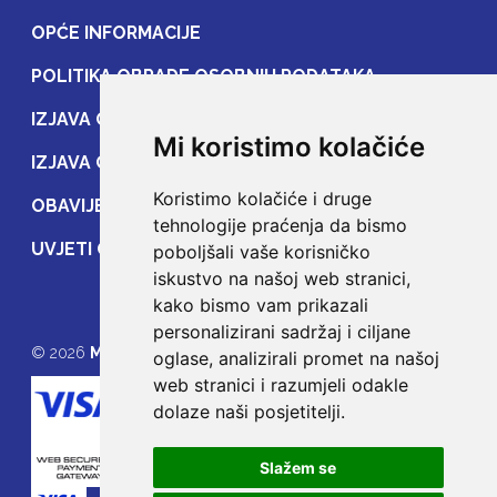
OPĆE INFORMACIJE
POLITIKA OBRADE OSOBNIH PODATAKA
IZJAVA O ZAŠTITI OSOBNIH PODATAKA
Mi koristimo kolačiće
IZJAVA O ZAŠTITI PRIJENOSA PODATAKA
Koristimo kolačiće i druge
OBAVIJEST POTROŠAČIMA
tehnologije praćenja da bismo
UVJETI OSIGURANJA
poboljšali vaše korisničko
iskustvo na našoj web stranici,
kako bismo vam prikazali
personalizirani sadržaj i ciljane
© 2026
MOJE OSIGURANJE
oglase, analizirali promet na našoj
web stranici i razumjeli odakle
dolaze naši posjetitelji.
Slažem se