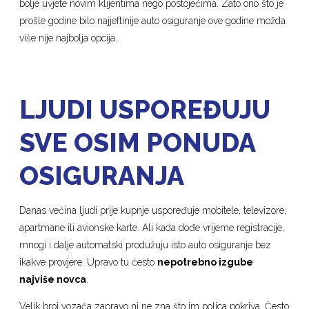
bolje uvjete novim klijentima nego postojećima. Zato ono što je
prošle godine bilo najjeftinije auto osiguranje ove godine možda
više nije najbolja opcija.
LJUDI USPOREĐUJU
SVE OSIM PONUDA
OSIGURANJA
Danas većina ljudi prije kupnje uspoređuje mobitele, televizore,
apartmane ili avionske karte. Ali kada dođe vrijeme registracije,
mnogi i dalje automatski produžuju isto auto osiguranje bez
ikakve provjere. Upravo tu često
nepotrebno izgube
najviše novca
.
Velik broj vozača zapravo ni ne zna što im polica pokriva. Često