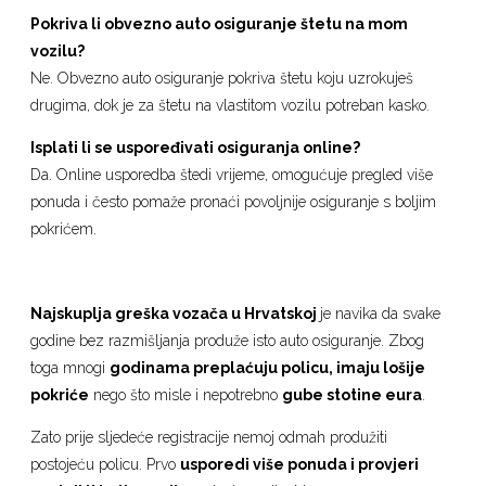
Pokriva li obvezno auto osiguranje štetu na mom
vozilu?
Ne. Obvezno auto osiguranje pokriva štetu koju uzrokuješ
drugima, dok je za štetu na vlastitom vozilu potreban kasko.
Isplati li se uspoređivati osiguranja online?
Da. Online usporedba štedi vrijeme, omogućuje pregled više
ponuda i često pomaže pronaći povoljnije osiguranje s boljim
pokrićem.
Najskuplja greška vozača u Hrvatskoj
je navika da svake
godine bez razmišljanja produže isto auto osiguranje. Zbog
toga mnogi
godinama preplaćuju policu, imaju lošije
pokriće
nego što misle i nepotrebno
gube stotine eura
.
Zato prije sljedeće registracije nemoj odmah produžiti
postojeću policu. Prvo
usporedi više ponuda i provjeri