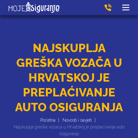
NAJSKUPLJA
GREŠKA VOZAČA U
HRVATSKOJ JE
PREPLAĆIVANJE
AUTO OSIGURANJA
Početna
Novosti i savjeti
Najskuplja greška vozača u Hrvatskoj je preplaćivanje auto
osiguranja