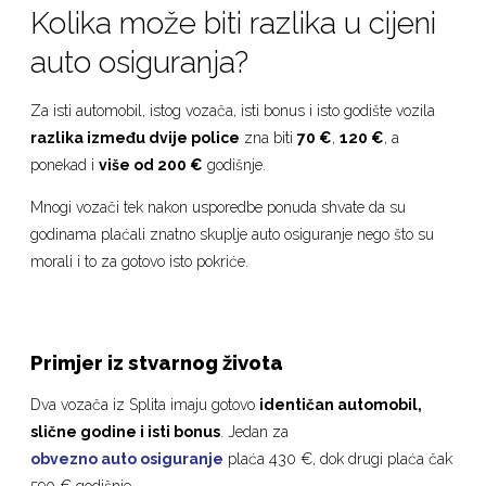
Kolika može biti razlika u cijeni
auto osiguranja?
Za isti automobil, istog vozača, isti bonus i isto godište vozila
razlika između dvije police
zna biti
70 €
,
120 €
, a
ponekad i
više od 200 €
godišnje.
Mnogi vozači tek nakon usporedbe ponuda shvate da su
godinama plaćali znatno skuplje auto osiguranje nego što su
morali i to za gotovo isto pokriće.
Primjer iz stvarnog života
Dva vozača iz Splita imaju gotovo
identičan automobil,
slične godine i isti bonus
. Jedan za
obvezno auto osiguranje
plaća 430 €, dok drugi plaća čak
590 € godišnje.