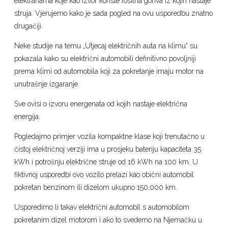
elektranama koje kao izvor koriste fosilna goriva iz kojih nastaje
struja. Vjerujemo kako je sada pogled na ovu usporedbu znatno
drugačiji.
Neke studije na temu „Utjecaj električnih auta na klimu“ su
pokazala kako su električni automobili definitivno povoljniji
prema klimi od automobila koji za pokretanje imaju motor na
unutrašnje izgaranje.
Sve ovisi o izvoru energenata od kojih nastaje električna
energija.
Pogledajmo primjer vozila kompaktne klase koji trenutačno u
čistoj električnoj verziji ima u prosjeku bateriju kapaciteta 35
kWh i potrošnju električne struje od 16 kWh na 100 km. U
fiktivnoj usporedbi ovo vozilo prelazi kao obični automobil
pokretan benzinom ili dizelom ukupno 150.000 km.
Usporedimo li takav električni automobil s automobilom
pokretanim dizel motorom i ako to svedemo na Njemačku u