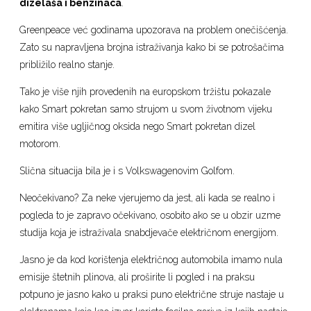
dizelaša i benzinaca
.
Greenpeace već godinama upozorava na problem onečišćenja.
Zato su napravljena brojna istraživanja kako bi se potrošačima
približilo realno stanje.
Tako je više njih provedenih na europskom tržištu pokazale
kako Smart pokretan samo strujom u svom životnom vijeku
emitira više ugljičnog oksida nego Smart pokretan dizel
motorom.
Slična situacija bila je i s Volkswagenovim Golfom.
Neočekivano? Za neke vjerujemo da jest, ali kada se realno i
pogleda to je zapravo očekivano, osobito ako se u obzir uzme
studija koja je istraživala snabdjevače električnom energijom.
Jasno je da kod korištenja električnog automobila imamo nula
emisije štetnih plinova, ali proširite li pogled i na praksu
potpuno je jasno kako u praksi puno električne struje nastaje u