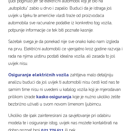
ljudi poginulo jer se električni automobil koji je bio na
„autopilotu” zabio u drvo i zapalio. Budući da je istraga još
uvijek u tijeku te američke vlasti traže od proizvođača
automobila sve računalne podatke iz konkretno tog vozila,
potpunije informacije će tek biti poznate kasnije.
Sažetak svega je da ponekad nije sve onako kako nam izgleda
na prvu. Električni automobili će vjerojatno kroz godine razvoja i
rada na njima uistinu postati idealna vozila, ali zasada to još
uvijek nisu.
Osiguranje električnih vozila
zahtijeva malo detaljniju
analizu budući da još uvijek ti automobili nisu česti kod nas te
samim time nisu ni uvedeni u katalog vozila koji je mjerodavan
prilikom izrade
kasko osiguranja
koje je nužno ukoliko želite
bezbrižno uživati u svom novom limenom ljubimcu.
Ukoliko ste ipak zainteresirani za savjetovanje pri odabiru
modela te i osiguranje istog, uvijek nas možete kontaktirati na
dobro poznat broj
021 775 511
ili pak