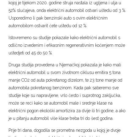
kojoj je tijekom 2020. godine struja nastala iz ugljena i ulja u
52% slučajeva, onda električni automobil ostvari uštedu od 3 %.
Usporedimo li pak benzinski auto s ovim električnim
automobilom ostvarit ćete uštedu od 12 %.
Istovremeno su studije pokazale kako električni automobil s
odlično izvedenim i efikasnim regenerativnim kočenjem može
uštedjeti od 45 do 50 %.
Druga studija provedena u Njemačkoj pokazala je kako mali
električni automobil u svom životnom ciklusu emitira 5 tona
manje CO2 od auta pokretanog dizelom, te 23 tone manje od
automobila pokretanog benzinom. Kada pak saberemo sve
studije koje su napravljene, vrlo često i suprotnog zaključka,
može se reći kako se automobil male i srednje klase na
električni pogon ekološki amortizira za dvije ili tri godine, a ako
je u pitanju automobil više klase treba tri do šest godina.
Prije tri dana, dogodila se prometna nezgoda u kojoj je dvoje