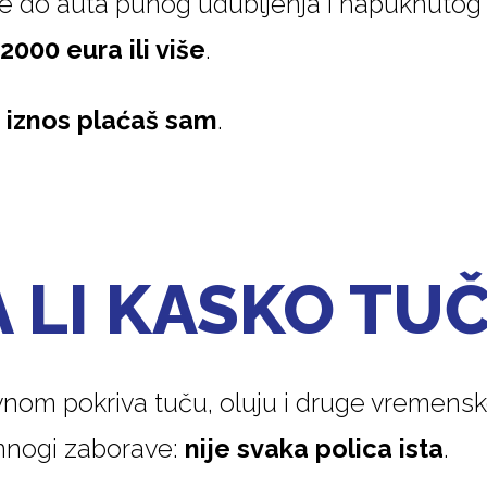
 se do auta punog udubljenja i napuknutog 
2000 eura ili više
.
i iznos plaćaš sam
.
 LI KASKO TU
nom pokriva tuču, oluju i druge vremenske
 mnogi zaborave:
nije svaka polica ista
.