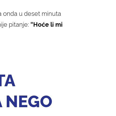
 a onda u deset minuta
ije pitanje:
“Hoće li mi
TA
A NEGO