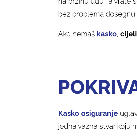
na brzinu uđu”, a vrate
bez problema dosegnu
Ako nemaš
kasko
,
cijel
POKRIVA
Kasko osiguranje
uglav
jedna važna stvar koju