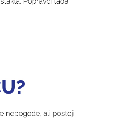
stakla. Popravci tada
ČU?
 nepogode, ali postoji