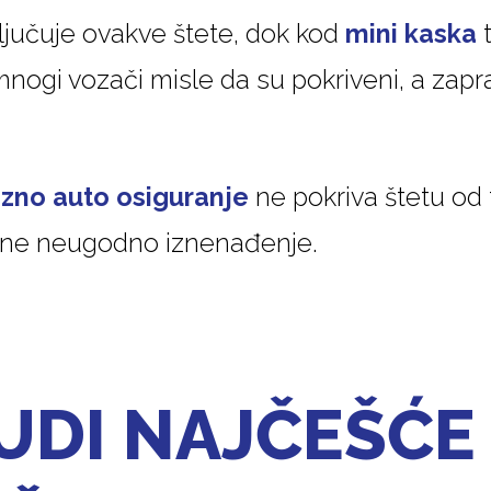
jučuje ovakve štete, dok kod
mini kaska
t
nogi vozači misle da su pokriveni, a zaprav
zno auto osiguranje
ne pokriva štetu od
ne neugodno iznenađenje.
UDI NAJČEŠĆE