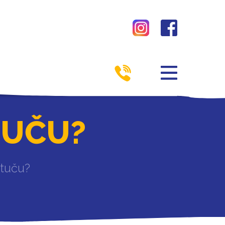
TUČU?
 tuču?