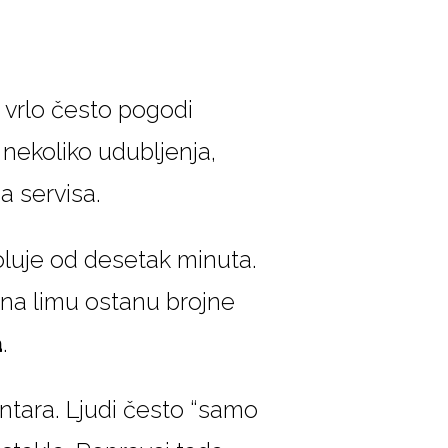
 vrlo često pogodi
nekoliko udubljenja,
a servisa.
oluje od desetak minuta.
 na limu ostanu brojne
a
.
entara. Ljudi često “samo