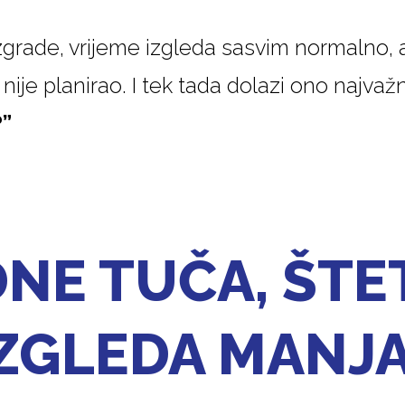
 zgrade, vrijeme izgleda sasvim normalno,
nije planirao. I tek tada dolazi ono najvažn
?”
NE TUČA, ŠTE
IZGLEDA MANJ