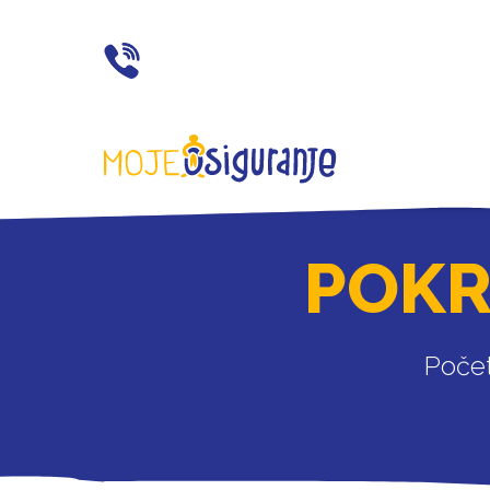
021 77 55 11
POKR
Poče