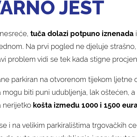
VARNO JEST
 nesreće,
tuča dolazi potpuno iznenada
i
dnom. Na prvi pogled ne djeluje strašno, 
avi problem vidi se tek kada stigne procjen
ane parkiran na otvorenom tijekom ljetne 
 mogu biti puni udubljenja, lak oštećen, a
 nerijetko
košta između 1000 i 1500 eur
se i na velikim parkiralištima trgovačkih c