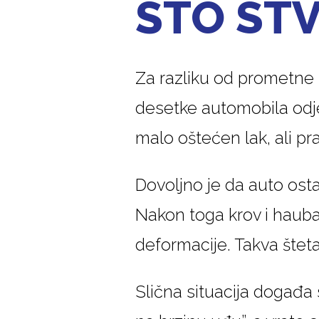
ŠTO ST
Za razliku od prometne
desetke automobila odje
malo oštećen lak, ali pr
Dovoljno je da auto ost
Nakon toga krov i hauba
deformacije. Takva šteta
Slična situacija događa 