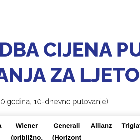
DBA CIJENA P
NJA ZA LJETO
30 godina, 10-dnevno putovanje)
a
Wiener
Generali
Allianz
Trigla
(približno,
(Horizont