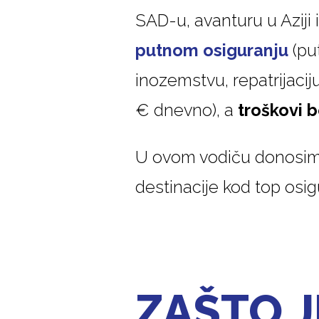
SAD-u, avanturu u Aziji 
putnom osiguranju
(put
inozemstvu, repatrijacij
€ dnevno), a
troškovi b
U ovom vodiču donosimo
destinacije kod top osig
ZAŠTO 