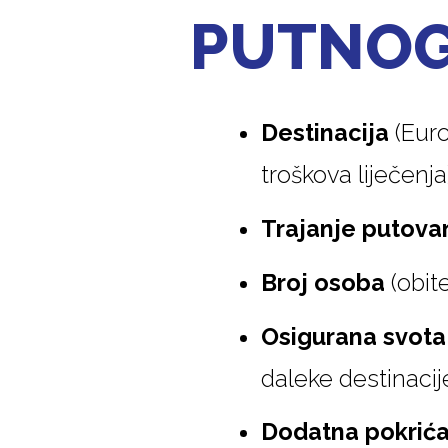
PUTNOG
Destinacija
(Euro
troškova liječenja
Trajanje putova
Broj osoba
(obite
Osigurana svota
daleke destinacij
Dodatna pokrić