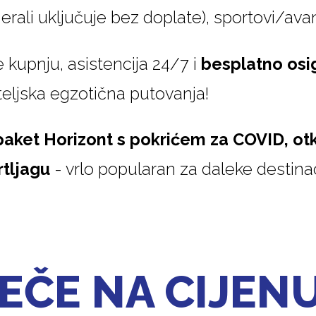
erali uključuje bez doplate), sportovi/ava
 kupnju, asistencija 24/7 i
besplatno osi
teljska egzotična putovanja!
p
aket Horizont s pokrićem za COVID, ot
tljagu
- vrlo popularan za daleke destinac
EČE NA CIJEN