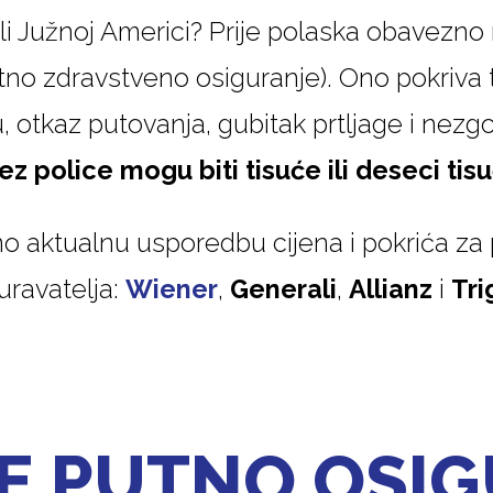
ili Južnoj Americi? Prije polaska obavezno 
no zdravstveno osiguranje). Ono pokriva t
u, otkaz putovanja, gubitak prtljage i nezgo
ez police mogu biti tisuće ili deseci tis
 aktualnu usporedbu cijena i pokrića za 
uravatelja:
Wiener
,
Generali
,
Allianz
i
Tri
JE PUTNO OSI