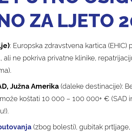
O ZA LJETO 2
je)
: Europska zdravstvena kartica (EHIC)
ali ne pokriva privatne klinike, repatrijaciju
ma).
SAD, Južna Amerika
(daleke destinacije): B
e može koštati 10 000 – 100 000+ € (SAD 
!).
putovanja
(zbog bolesti), gubitak prtljage