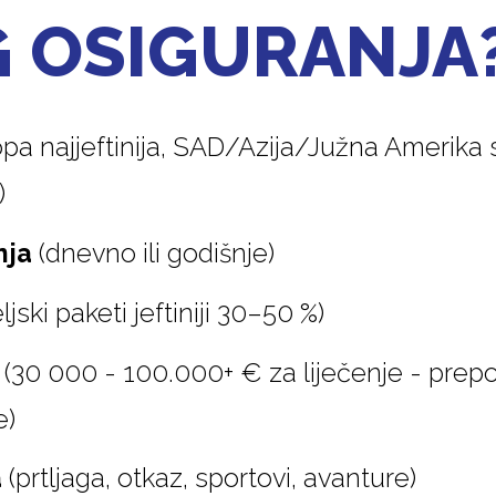
 OSIGURANJA
pa najjeftinija, SAD/Azija/Južna Amerika sk
)
nja
(dnevno ili godišnje)
ljski paketi jeftiniji 30–50 %)
(30 000 - 100.000+ € za liječenje - pre
e)
a
(prtljaga, otkaz, sportovi, avanture)