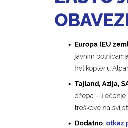
OBAVEZN
Europa (EU zeml
javnim bolnicama, 
helikopter u Alpa
Tajland, Azija, 
džepa - liječenj
troškove na svijetu
Dodatno
:
otkaz 