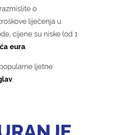
razmislite o
roškove liječenja u
de, cijene su niske (od 1
uća eura
.
popularne ljetne
glav
.
GURANJE