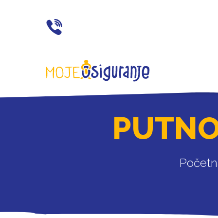
021 77 55 11
PUTNO
Početn