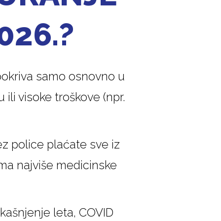
026.?
 pokriva samo osnovno u
 ili visoke troškove (npr.
ez police plaćate sve iz
ima najviše medicinske
, kašnjenje leta, COVID