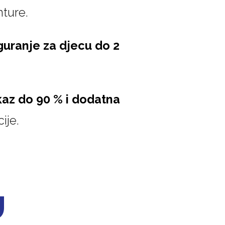
nture.
guranje za djecu do 2
kaz do 90 % i dodatna
ije.
U