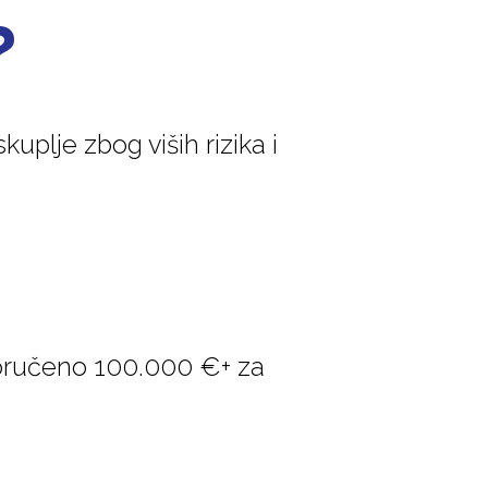
?
uplje zbog viših rizika i
poručeno 100.000 €+ za