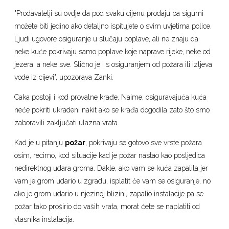
"Prodavatelji su ovdje da pod svaku cijenu prodaju pa sigurni
možete biti jedino ako detaljno ispitujete o svim uvjetima police.
Ljudi ugovore osiguranje u slučaju poplave, ali ne znaju da
neke kuće pokrivaju samo poplave koje naprave rijeke, neke od
jezera, a neke sve. Slično je i s osiguranjem od požara ili izljeva
vode iz cijevi", upozorava Zanki.
Caka postoji i kod provalne krađe. Naime, osiguravajuća kuća
neće pokriti ukradeni nakit ako se krađa dogodila zato što smo
zaboravili zaključati ulazna vrata.
Kad je u pitanju
požar
, pokrivaju se gotovo sve vrste požara
osim, recimo, kod situacije kad je požar nastao kao posljedica
nedirektnog udara groma. Dakle, ako vam se kuća zapalila jer
vam je grom udario u zgradu, isplatit će vam se osiguranje, no
ako je grom udario u njezinoj blizini, zapalio instalacije pa se
požar tako proširio do vaših vrata, morat ćete se naplatiti od
vlasnika instalacija.