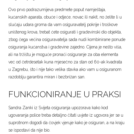
Ovo prvo podrazumijeva predmete poput namještaja,
kućanskih aparata, obuće i odjeće, novac ili nakit, no želite li u
slučaju udara groma da vam osiguravatelj pokrije i troškove
uništenog krova, trebat ćete osigurati i građevinski dio objekta,
zbog čega većina osiguravatelja sada nudi kombinirane ponude
osiguranja kućanstva i građevine zajedno. Cijena je nešto viša,
ali na tržištu je moguće pronaći osiguranje za oba elementa
već od četrdesetak kuna mjesečno za stan od 60-ak kvadrata
u Zagrebu, što i nije tako velika stavka ako vam u osiguranom
razdoblju garantira miran i bezbrižan san.
FUNKCIONIRANJE U PRAKSI
Sandra Zanki iz Svijeta osiguranja upozorava kako kod
ugovaranja police treba detaljno čitati uvjete iz ugovora jer se u
suprotnom dogodi da čovjek vjeruje kako je osiguran, a na kraju
se ispostavi da nije bio.