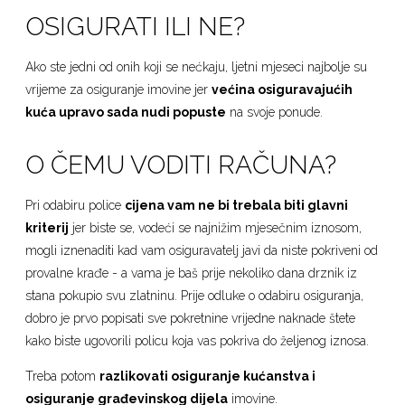
OSIGURATI ILI NE?
Ako ste jedni od onih koji se nećkaju, ljetni mjeseci najbolje su
vrijeme za osiguranje imovine jer
većina osiguravajućih
kuća upravo sada nudi popuste
na svoje ponude.
O ČEMU VODITI RAČUNA?
Pri odabiru police
cijena vam ne bi trebala biti glavni
kriterij
jer biste se, vodeći se najnižim mjesečnim iznosom,
mogli iznenaditi kad vam osiguravatelj javi da niste pokriveni od
provalne krađe - a vama je baš prije nekoliko dana drznik iz
stana pokupio svu zlatninu. Prije odluke o odabiru osiguranja,
dobro je prvo popisati sve pokretnine vrijedne naknade štete
kako biste ugovorili policu koja vas pokriva do željenog iznosa.
Treba potom
razlikovati osiguranje kućanstva i
osiguranje građevinskog dijela
imovine.