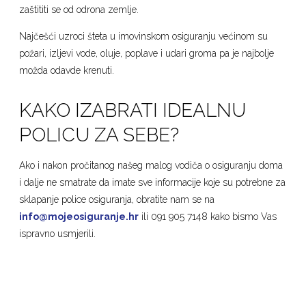
zaštititi se od odrona zemlje.
Najčešći uzroci šteta u imovinskom osiguranju većinom su
požari, izljevi vode, oluje, poplave i udari groma pa je najbolje
možda odavde krenuti.
KAKO IZABRATI IDEALNU
POLICU ZA SEBE?
Ako i nakon pročitanog našeg malog vodiča o osiguranju doma
i dalje ne smatrate da imate sve informacije koje su potrebne za
sklapanje police osiguranja, obratite nam se na
info@mojeosiguranje.hr
ili 091 905 7148 kako bismo Vas
ispravno usmjerili.