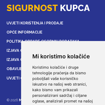
SIGURNOST
KUPCA
UVJETI KORIŠTENJA I PRODAJE
OPĆE INFORMACIJE
POLITIKA OBRADE OSOBNIH PODATAKA
IZJAVA O ZAŠTITI OSOBNIH PODATAKA
Mi koristimo kolačiće
IZJAVA O ZAŠTITI PRIJENOSA PODATAKA
Koristimo kolačiće i druge
OBAVIJEST POTROŠAČIMA
tehnologije praćenja da bismo
UVJETI OSIGURANJA
poboljšali vaše korisničko
iskustvo na našoj web stranici,
kako bismo vam prikazali
personalizirani sadržaj i ciljane
© 2026
MOJE OSIGURANJE
oglase, analizirali promet na našoj