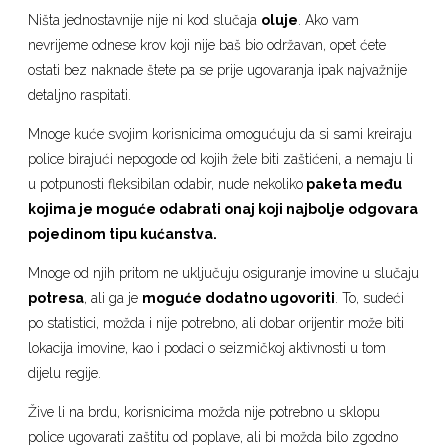
Ništa jednostavnije nije ni kod slučaja
oluje
. Ako vam
nevrijeme odnese krov koji nije baš bio održavan, opet ćete
ostati bez naknade štete pa se prije ugovaranja ipak najvažnije
detaljno raspitati.
Mnoge kuće svojim korisnicima omogućuju da si sami kreiraju
police birajući nepogode od kojih žele biti zaštićeni, a nemaju li
u potpunosti fleksibilan odabir, nude nekoliko
paketa među
kojima je moguće odabrati onaj koji najbolje odgovara
pojedinom tipu kućanstva.
Mnoge od njih pritom ne uključuju osiguranje imovine u slučaju
potresa
, ali ga je
moguće dodatno ugovoriti
. To, sudeći
po statistici, možda i nije potrebno, ali dobar orijentir može biti
lokacija imovine, kao i podaci o seizmičkoj aktivnosti u tom
dijelu regije.
Žive li na brdu, korisnicima možda nije potrebno u sklopu
police ugovarati zaštitu od poplave, ali bi možda bilo zgodno