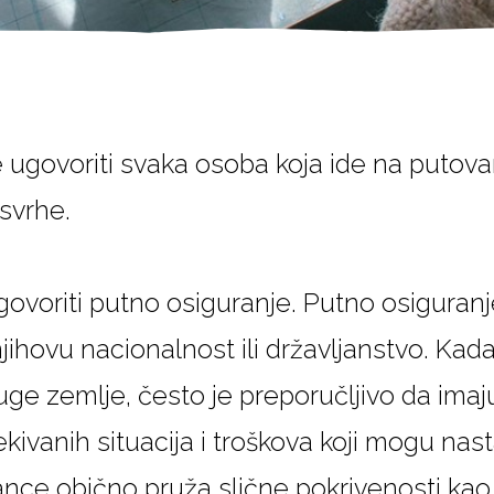
govoriti svaka osoba koja ide na putovanj
svrhe.
ovoriti putno osiguranje. Putno osiguranj
njihovu nacionalnost ili državljanstvo. Kad
uge zemlje, često je preporučljivo da ima
ekivanih situacija i troškova koji mogu nas
ance obično pruža slične pokrivenosti kao 