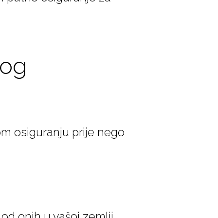
nog
nom osiguranju prije nego
d onih u vašoj zemlji.