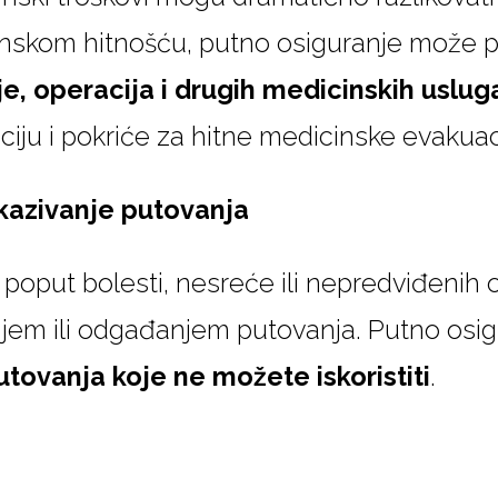
inskom hitnošću, putno osiguranje može p
ije, operacija i drugih medicinskih uslug
iju i pokriće za hitne medicinske evakuac
tkazivanje putovanja
 poput bolesti, nesreće ili nepredviđenih
njem ili odgađanjem putovanja. Putno os
tovanja koje ne možete iskoristiti
.