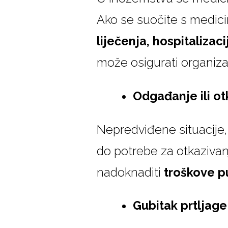
Ako se suočite s medic
liječenja, hospitalizac
može osigurati organizac
Odgađanje ili o
Nepredviđene situacije,
do potrebe za otkaziva
nadoknaditi
troškove pu
Gubitak prtljage