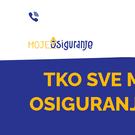
021 77 55 11
TKO SVE 
OSIGURANJ