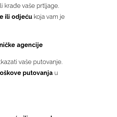
 krađe vaše prtljage.
 ili odjeću
koja vam je
tničke agencije
tkazati vaše putovanje.
roškove putovanja
u