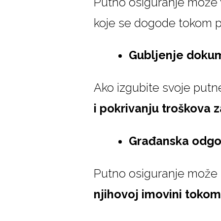
Putno osiguranje može 
koje se dogode tokom put
Gubljenje doku
Ako izgubite svoje put
i pokrivanju troškova 
Građanska odgo
Putno osiguranje može p
njihovoj imovini toko