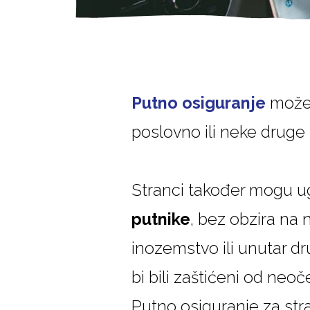
Putno osiguranje
može u
poslovno ili neke druge 
Stranci također mogu ug
putnike
, bez obzira na 
inozemstvo ili unutar dr
bi bili zaštićeni od neoč
Putno osiguranje za str