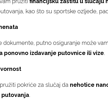
vam pružiti
financijsku zaštitu u slučaju
ovanja, kao što su sportske ozljede, padov
menata
ne dokumente, putno osiguranje može va
za ponovno izdavanje putovnice ili vize
.
vornost
ružiti pokriće za slučaj da
nehotice nano
m putovanja
.