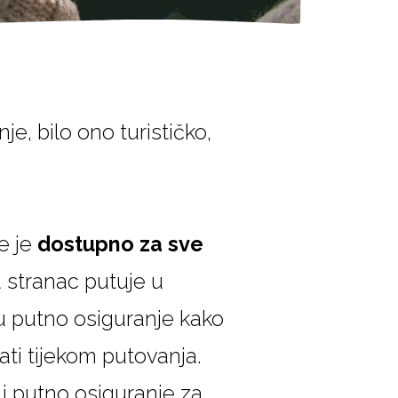
e, bilo ono turističko,
e je
dostupno za sve
a stranac putuje u
ju putno osiguranje kako
tati tijekom putovanja.
i putno osiguranje za