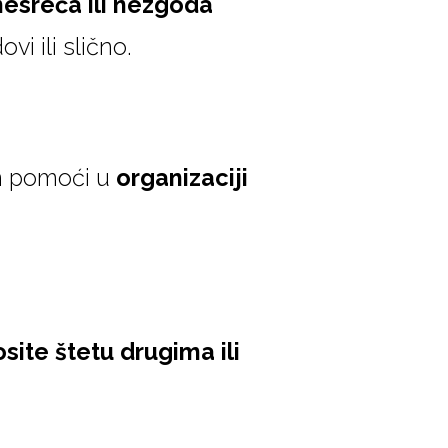
 nesreća ili nezgoda
i ili slično.
m pomoći u
organizaciji
site štetu drugima ili