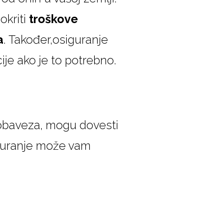
okriti
troškove
a
. Također,osiguranje
ije ako je to potrebno.
 obaveza, mogu dovesti
iguranje može vam