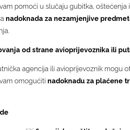
am pomoći u slučaju gubitka, oštećenja ili
va
nadoknada za nezamjenjive predmete
ja.
vanja od strane avioprijevoznika ili pu
nička agencija ili avioprijevoznik mogu o
 vam omogućiti
nadoknadu za plaćene t
ode