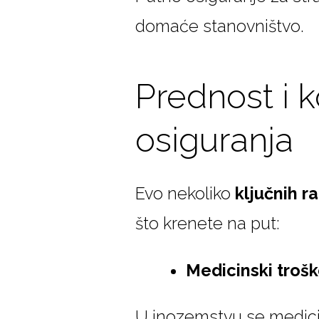
domaće stanovništvo.
Prednost i 
osiguranja
Evo nekoliko
ključnih r
što krenete na put:
Medicinski trošk
U inozemstvu se medicin