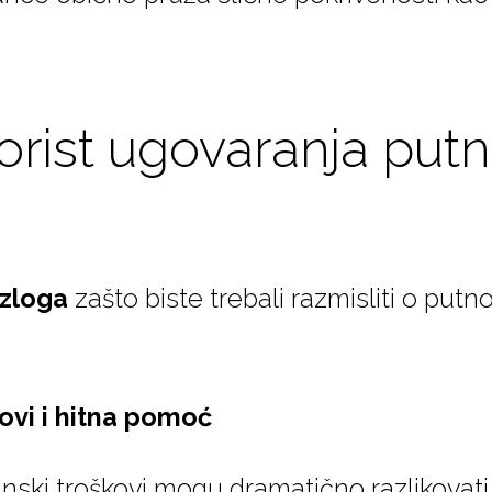
korist ugovaranja put
azloga
zašto biste trebali razmisliti o put
ovi i hitna pomoć
ski troškovi mogu dramatično razlikovati o