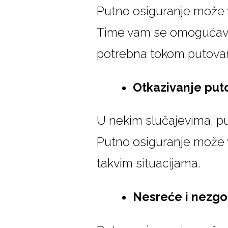
Putno osiguranje može v
Time vam se omoguća
potrebna tokom putovan
Otkazivanje puto
U nekim slučajevima, put
Putno osiguranje može
takvim situacijama.
Nesreće i nezg