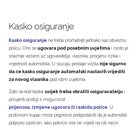
Kasko osiguranje
Kasko osiguranje
ne treba promatrati jednako kao obveznu
policu. Ono se
ugovara pod posebnim uvjetima
i često je
snažnije vezano uz ugovaratelja, vlasnika, procjenu rizika i
vrijednost automobila. U slučaju prodaje vozila
nije sigurno
da će kasko osiguranje automatski nastaviti vrijediti
za novog vlasnika
pod istim uvjetima.
Zato se kod kaska
uvijek treba obratiti osiguravatelju
i
provjeriti postoji li mogućnost
prijenosa, izmjene ugovora ili raskida police
. U
protivnom kupac može pogrešno pretpostaviti da je automobil
potpuno zaštićen, iako pokriće više ne vrijedi na isti način.