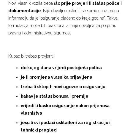
Novi vlasnik vozila treba
što prije provjeriti status police i
dokumentacije
. Nije dovoljno osloniti se samo na usmenu
informaciju da je “osiguranje plaćeno do kraja godine”. Takva
formulacija može biti praktična, ali nije dovoljna za potpunu
pravnu i administrativnu sigurnost.
Kupac bi trebao provjeriti:
do kojeg dana vrijedi postojeća polica
je li promjena vlasnika prijavljena
treba li sklopiti novi ugovor o osiguranju
kakav je status bonusa i premije
vrijedi li kasko osiguranje nakon prijenosa
vlasništva
jesu li svi podaci usklađeni za registraciju i
tehnički pregled