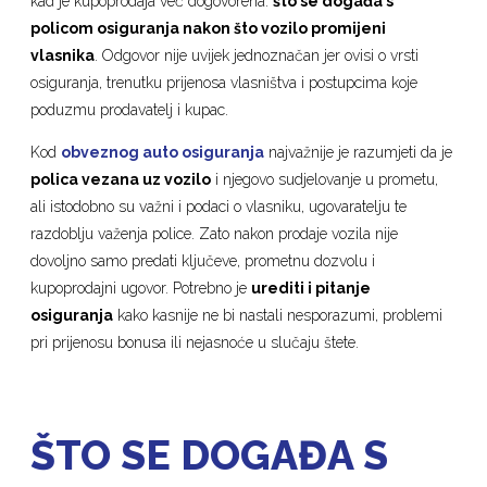
kad je kupoprodaja već dogovorena:
što se događa s
policom osiguranja nakon što vozilo promijeni
vlasnika
. Odgovor nije uvijek jednoznačan jer ovisi o vrsti
osiguranja, trenutku prijenosa vlasništva i postupcima koje
poduzmu prodavatelj i kupac.
Kod
obveznog auto osiguranja
najvažnije je razumjeti da je
polica vezana uz vozilo
i njegovo sudjelovanje u prometu,
ali istodobno su važni i podaci o vlasniku, ugovaratelju te
razdoblju važenja police. Zato nakon prodaje vozila nije
dovoljno samo predati ključeve, prometnu dozvolu i
kupoprodajni ugovor. Potrebno je
urediti i pitanje
osiguranja
kako kasnije ne bi nastali nesporazumi, problemi
pri prijenosu bonusa ili nejasnoće u slučaju štete.
ŠTO SE DOGAĐA S