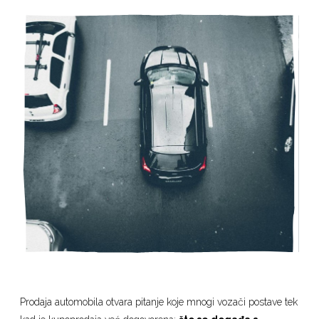
Prodaja automobila otvara pitanje koje mnogi vozači postave tek