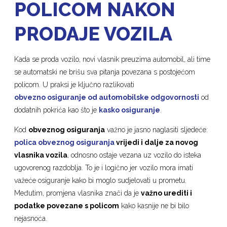
POLICOM NAKON
PRODAJE VOZILA
Kada se proda vozilo, novi vlasnik preuzima automobil, ali time
se automatski ne brišu sva pitanja povezana s postojećom
policom. U praksi je ključno razlikovati
obvezno osiguranje od automobilske odgovornosti
od
dodatnih pokrića kao što je
kasko osiguranje
.
Kod
obveznog osiguranja
važno je jasno naglasiti sljedeće:
polica obveznog osiguranja
vrijedi i dalje za novog
vlasnika vozila
, odnosno ostaje vezana uz vozilo do isteka
ugovorenog razdoblja. To je i logično jer vozilo mora imati
važeće osiguranje kako bi moglo sudjelovati u prometu.
Međutim, promjena vlasnika znači da je
važno urediti i
podatke povezane s policom
kako kasnije ne bi bilo
nejasnoća.