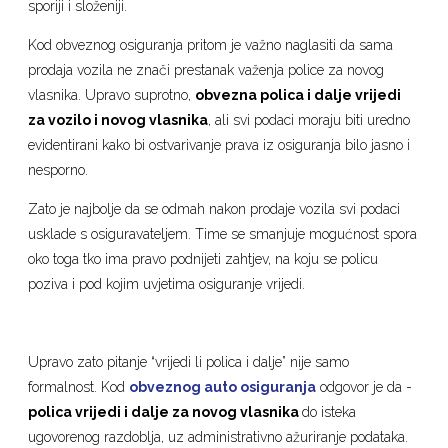
sporiji i složeniji.
Kod obveznog osiguranja pritom je važno naglasiti da sama
prodaja vozila ne znači prestanak važenja police za novog
vlasnika. Upravo suprotno,
obvezna polica i dalje vrijedi
za vozilo i novog vlasnika
, ali svi podaci moraju biti uredno
evidentirani kako bi ostvarivanje prava iz osiguranja bilo jasno i
nesporno.
Zato je najbolje da se odmah nakon prodaje vozila svi podaci
usklade s osiguravateljem. Time se smanjuje mogućnost spora
oko toga tko ima pravo podnijeti zahtjev, na koju se policu
poziva i pod kojim uvjetima osiguranje vrijedi.
Upravo zato pitanje “vrijedi li polica i dalje” nije samo
formalnost. Kod
obveznog auto osiguranja
odgovor je da -
polica vrijedi i dalje za novog vlasnika
do isteka
ugovorenog razdoblja, uz administrativno ažuriranje podataka.