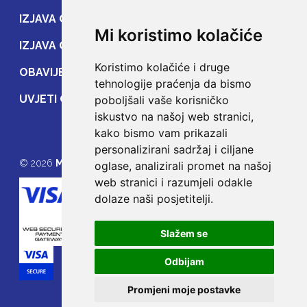
IZJAVA O ZAŠTITI OSOBNIH PODATAKA
Mi koristimo kolačiće
IZJAVA O ZAŠTITI PRIJENOSA PODATAKA
Koristimo kolačiće i druge
OBAVIJEST POTROŠAČIMA
tehnologije praćenja da bismo
UVJETI OSIGURANJA
poboljšali vaše korisničko
iskustvo na našoj web stranici,
kako bismo vam prikazali
personalizirani sadržaj i ciljane
© 2026
MOJE OSIGURANJE
oglase, analizirali promet na našoj
web stranici i razumjeli odakle
dolaze naši posjetitelji.
Slažem se
Odbijam
Promjeni moje postavke