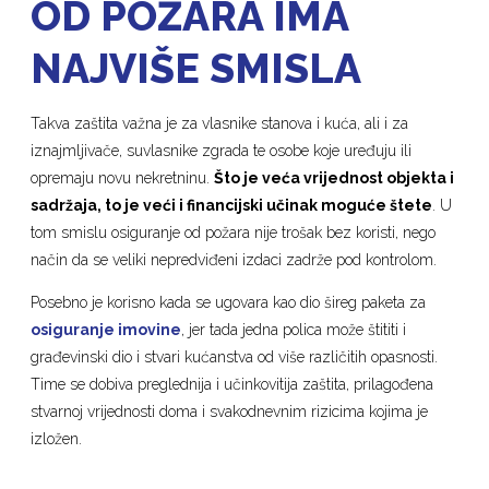
OD POŽARA IMA
NAJVIŠE SMISLA
Takva zaštita važna je za vlasnike stanova i kuća, ali i za
iznajmljivače, suvlasnike zgrada te osobe koje uređuju ili
opremaju novu nekretninu.
Što je veća vrijednost objekta i
sadržaja, to je veći i financijski učinak moguće štete
. U
tom smislu osiguranje od požara nije trošak bez koristi, nego
način da se veliki nepredviđeni izdaci zadrže pod kontrolom.
Posebno je korisno kada se ugovara kao dio šireg paketa za
osiguranje imovine
, jer tada jedna polica može štititi i
građevinski dio i stvari kućanstva od više različitih opasnosti.
Time se dobiva preglednija i učinkovitija zaštita, prilagođena
stvarnoj vrijednosti doma i svakodnevnim rizicima kojima je
izložen.