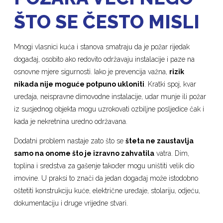
ŠTO SE ČESTO MISLI
Mnogi vlasnici kuća i stanova smatraju da je požar rijedak
događaj, osobito ako redovito održavaju instalacije i paze na
osnovne mjere sigurnosti. Iako je prevencija važna,
rizik
nikada nije moguće potpuno ukloniti
. Kratki spoj, kvar
uređaja, neispravne dimovodne instalacije, udar munje ili požar
iz susjednog objekta mogu uzrokovati ozbiljne posljedice čak i
kada je nekretnina uredno održavana.
Dodatni problem nastaje zato što se
šteta ne zaustavlja
samo na onome što je izravno zahvatila
vatra. Dim,
toplina i sredstva za gašenje također mogu uništiti velik dio
imovine. U praksi to znači da jedan događaj može istodobno
oštetiti konstrukciju kuće, električne uređaje, stolariju, odjeću,
dokumentaciju i druge vrijedne stvari.