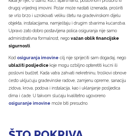
kada je riječ o stanu, kući, apartmanu, poslovnom prostoru ili
drugoj vrijednoj imovini. Požar može nastati iznenada, proširiti
se vrlo brzo i uzrokovati veliku štetu na građevinskom dijelu
objekta, instalacijama, namještaju i drugim stvarima kućanstva.
Upravo zato dobro postavljena polica osiguranja nije samo
administrativna formalnost, nego
važan oblik financijske
sigurnosti
.
Kod
osiguranja imovine
cilj nije spriječiti sam događaj, nego
ublažiti posljedice
koje mogu ozbiljno opteretiti kućni ili
poslovni budžet. Kada vatra zahvati nekretninu, troškovi obnove
često uključuju građevinske radove, zamjenu opreme, sanaciju
zidova, krova, podova i instalacija, kao i uklanjanje posljedica
dima i čađe. U takvom slučaju kvalitetno ugovoreno
osiguranje imovine
može biti presudno.
ŠTO POKRIVA