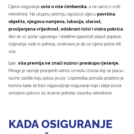
Cijena osiguranja
ovisi o više čimbenika
, a ne samo o vrsti
nekretnine. Na ukupnu premiju najčešće utječu
površina
objekta, njegova namjena, lokacija, starost,
procijenjena vrijednost, odabrani rizici i visina pokrića
.
Ako se uz požar ugovaraju i dodatne opasnosti poput poplave,
izlijevanja vode ili potresa, očekivano je da će cijena police biti
viša.
Ipak,
viša premija ne znači nužno i preskupo rješenje.
Mnogo je važnije procijeniti odnos između iznosa koji se plaća i
razine zaštite koju polica pruža. Usporedba ponuda posebno je
korisna kada se traži najpovoljnije osiguranje koje i dalje pruža
smisleno pokriće za stvarne potrebe vlasnika nekretnine.
KADA OSIGURANJE