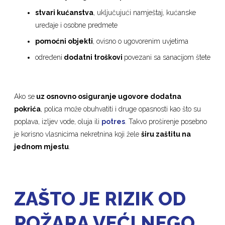
stvari kućanstva
, uključujući namještaj, kućanske
uređaje i osobne predmete
pomoćni objekti
, ovisno o ugovorenim uvjetima
određeni
dodatni troškovi
povezani sa sanacijom štete
Ako se
uz osnovno osiguranje ugovore dodatna
pokrića
, polica može obuhvatiti i druge opasnosti kao što su
poplava, izljev vode, oluja ili
potres
. Takvo proširenje posebno
je korisno vlasnicima nekretnina koji žele
širu zaštitu na
jednom mjestu
.
ZAŠTO JE RIZIK OD
POŽARA VEĆI NEGO