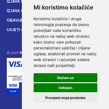
IZJAVA O ZAŠTITI OSOBNIH PODATAKA
Mi koristimo kolačiće
IZJAVA O ZAŠTITI PRIJENOSA PODATAKA
Koristimo kolačiće i druge
OBAVIJEST POTROŠAČIMA
tehnologije praćenja da bismo
UVJETI OSIGURANJA
poboljšali vaše korisničko
iskustvo na našoj web stranici,
kako bismo vam prikazali
personalizirani sadržaj i ciljane
© 2026
MOJE OSIGURANJE
oglase, analizirali promet na našoj
web stranici i razumjeli odakle
dolaze naši posjetitelji.
Slažem se
Odbijam
Promjeni moje postavke