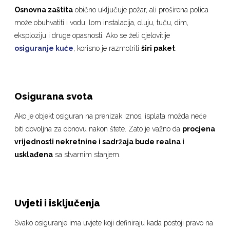
Osnovna zaštita
obično uključuje požar, ali proširena polica
može obuhvatiti i vodu, lom instalacija, oluju, tuču, dim,
eksploziju i druge opasnosti. Ako se želi cjelovitije
osiguranje kuće
, korisno je razmotriti
širi paket
.
Osigurana svota
Ako je objekt osiguran na prenizak iznos, isplata možda neće
biti dovoljna za obnovu nakon štete. Zato je važno da
procjena
vrijednosti nekretnine i sadržaja bude realna i
usklađena
sa stvarnim stanjem.
Uvjeti i isključenja
Svako osiguranje ima uvjete koji definiraju kada postoji pravo na