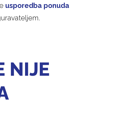
se
usporedba ponuda
guravateljem.
 NIJE
A