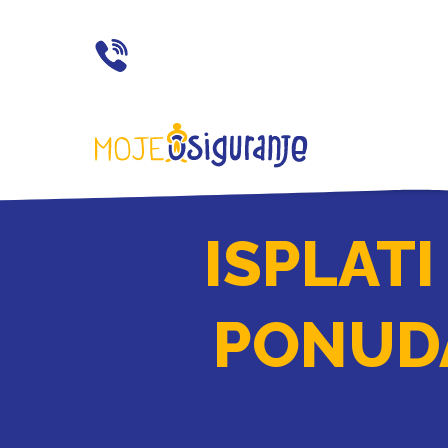
021 77 55 11
ISPLATI
PONUDA