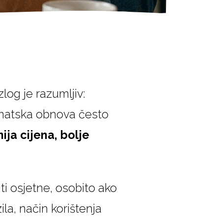
log je razumljiv:
tomatska obnova često
nija cijena, bolje
 osjetne, osobito ako
la, način korištenja