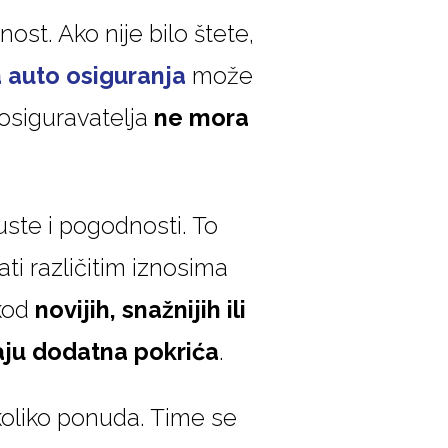
st. Ako nije bilo štete,
a auto osiguranja
može
 osiguravatelja
ne mora
ste i pogodnosti. To
ati različitim iznosima
kod
novijih, snažnijih ili
aju dodatna pokrića
.
koliko ponuda. Time se