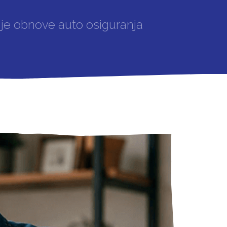
prije obnove auto osiguranja