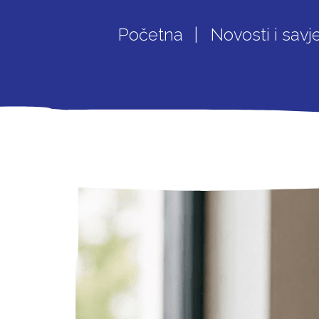
Početna
Novosti i savje