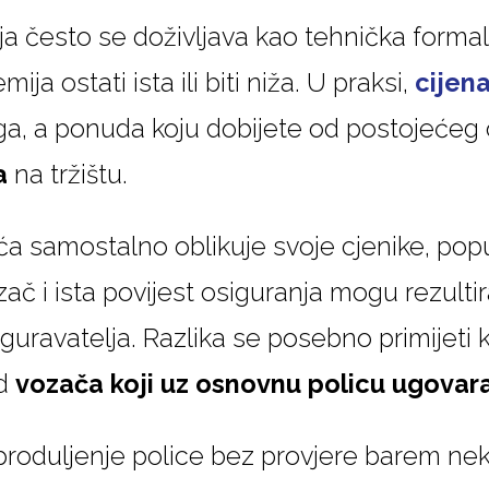
 često se doživljava kao tehnička formalno
ja ostati ista ili biti niža. U praksi,
cijen
loga, a ponuda koju dobijete od postojećeg
a
na tržištu.
a samostalno oblikuje svoje cjenike, popu
ozač i ista povijest osiguranja mogu rezultir
siguravatelja. Razlika se posebno primijeti 
od
vozača koji uz osnovnu policu ugovar
produljenje police bez provjere barem ne