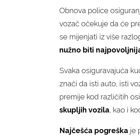
Obnova police osiguranja
vozač očekuje da će premi
se mijenjati iz više raz
nužno biti najpovoljnij
Svaka osiguravajuća kuć
znači da isti auto, isti v
premije kod različitih o
skupljih vozila
, kao i k
Najčešća pogreška
je 