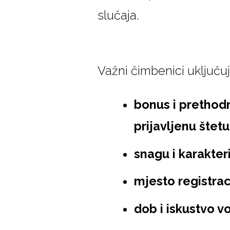
slučaja.
Važni čimbenici uključuj
bonus i prethodn
prijavljenu štetu
snagu i karakteri
mjesto registrac
dob i iskustvo v