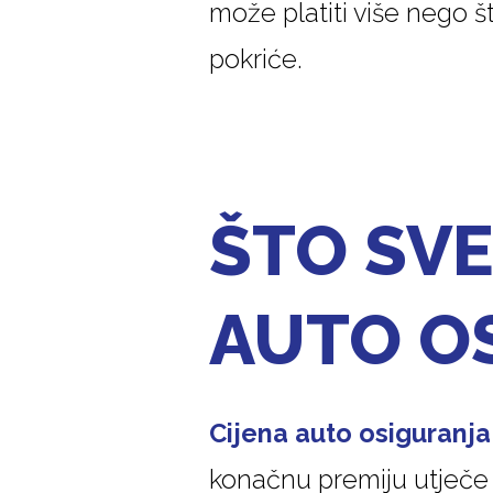
može platiti više nego š
pokriće.
ŠTO SVE
AUTO O
Cijena auto osiguranja
konačnu premiju utječe 