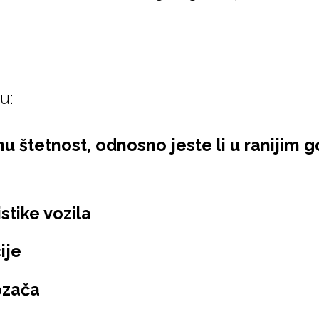
u:
u štetnost, odnosno jeste li u ranijim 
stike vozila
ije
ozača