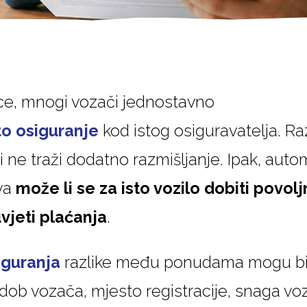
lice, mnogi vozači jednostavno
o osiguranje
kod istog osiguravatelja. Raz
 i ne traži dodatno razmišljanje. Ipak, au
ava
može li se za isto vozilo dobiti povolj
 uvjeti plaćanja
.
iguranja
razlike među ponudama mogu biti
ob vozača, mjesto registracije, snaga vozi