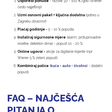
Usporedi ponude
- razlike 30 - 100 €/god (Wiener
često najjeftiniji).
Uzmi osnovni paket + ključna dodatna
(potres u
Zagrebu obvezno!).
Plaćaj godišnje -
5 - 10 % popusta.
Instaliraj sigurnosne mjere
(alarm, protuprovadne
rešetke, detektori dima) - popust 10 - 20 %.
Online ugovor -
akcije za digitalne klijente (npr.
Wiener 5 % zeleni popust).
Kombiniraj police
(
kuća
+
auto
+
životno
) - dodatni
popusti.
FAQ – NAJČEŠĆA
PITANJA O