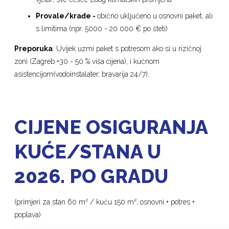
Provale/krađe -
obično uključeno u osnovni paket, ali
s limitima (npr. 5000 - 20 000 € po šteti)
Preporuka
: Uvijek uzmi paket s potresom ako si u rizičnoj
zoni (Zagreb +30 - 50 % viša cijena), i kućnom
asistencijom(vodoinstalater, bravarija 24/7).
CIJENE OSIGURANJA
KUĆE/STANA U
2026. PO GRADU
(primjeri za stan 60 m² / kuću 150 m², osnovni + potres +
poplava)