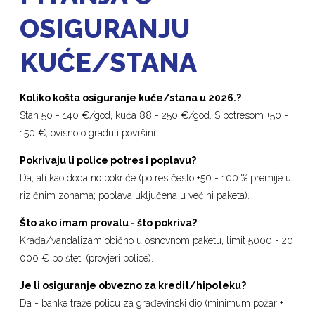
OSIGURANJU
KUĆE/STANA
Koliko košta osiguranje kuće/stana
u
2026.?
Stan 50 - 140 €/god, kuća 88 - 250 €/god. S potresom +50 -
150 €, ovisno o gradu i površini.
Pokrivaju li police potres i poplavu?
Da, ali kao dodatno pokriće (potres često +50 - 100 % premije u
rizičnim zonama; poplava uključena u većini paketa).
Što ako imam provalu - što pokriva?
Krađa/vandalizam obično u osnovnom paketu, limit 5000 - 20
000 € po šteti (provjeri police).
Je li osiguranje obvezno za kredit/hipoteku?
Da - banke traže policu za građevinski dio (minimum požar +