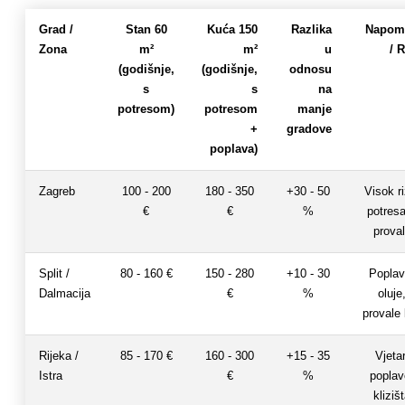
Grad /
Stan 60
Kuća 150
Razlika
Napom
Zona
m²
m²
u
/ R
(godišnje,
(godišnje,
odnosu
s
s
na
potresom)
potresom
manje
+
gradove
poplava)
Zagreb
100 - 200
180 - 350
+30 - 50
Visok ri
€
€
%
potres
prova
Split /
80 - 160 €
150 - 280
+10 - 30
Poplav
Dalmacija
€
%
oluje
provale l
Rijeka /
85 - 170 €
160 - 300
+15 - 35
Vjetar
Istra
€
%
poplav
kliziš