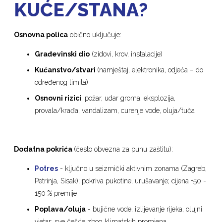
KUĆE/STANA?
Osnovna polica
obično uključuje:
Građevinski dio
(zidovi, krov, instalacije)
Kućanstvo/stvari
(namještaj, elektronika, odjeća – do
određenog limita)
Osnovni rizici
: požar, udar groma, eksplozija,
provala/krađa, vandalizam, curenje vode, oluja/tuča
Dodatna pokrića
(često obvezna za punu zaštitu):
Potres
- ključno u seizmički aktivnim zonama (Zagreb,
Petrinja, Sisak); pokriva pukotine, urušavanje; cijena +50 -
150 % premije
Poplava/oluja
- bujične vode, izlijevanje rijeka, olujni
vjetar; sve češće zbog klimatskih promjena