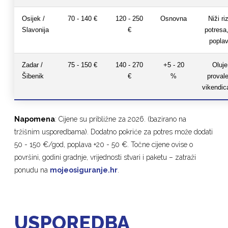
Osijek /
70 - 140 €
120 - 250
Osnovna
Niži ri
Slavonija
€
potresa,
popla
Zadar /
75 - 150 €
140 - 270
+5 - 20
Oluje
Šibenik
€
%
proval
vikendi
Napomena
: Cijene su približne za 2026. (bazirano na
tržišnim usporedbama). Dodatno pokriće za potres može dodati
50 - 150 €/god, poplava +20 - 50 €. Točne cijene ovise o
površini, godini gradnje, vrijednosti stvari i paketu – zatraži
ponudu na
mojeosiguranje.hr
.
USPOREDBA