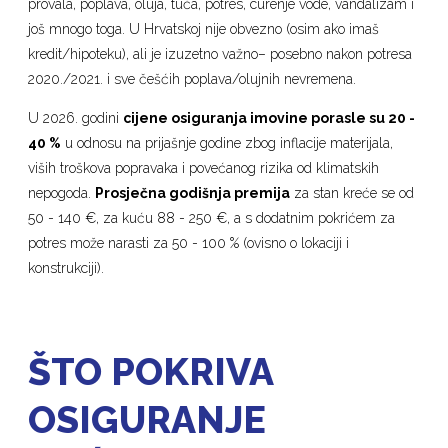
provala, poplava, oluja, tuča, potres, curenje vode, vandalizam i
još mnogo toga. U Hrvatskoj nije obvezno (osim ako imaš
kredit/hipoteku), ali je izuzetno važno– posebno nakon potresa
2020./2021. i sve češćih poplava/olujnih nevremena.
U 2026. godini
cijene osiguranja imovine porasle su 20 -
40 %
u odnosu na prijašnje godine zbog inflacije materijala,
viših troškova popravaka i povećanog rizika od klimatskih
nepogoda.
Prosječna godišnja premija
za stan kreće se od
50 - 140 €, za kuću 88 - 250 €, a s dodatnim pokrićem za
potres može narasti za 50 - 100 % (ovisno o lokaciji i
konstrukciji).
ŠTO POKRIVA
OSIGURANJE