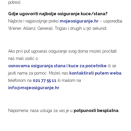
potres).
Gdje ugovoriti najbolje osiguranje kuće/stana?
Najbrže i najpovoljnije preko
mojeosiguranje.hr
– usporedba
Wiener, Allianz, Generali, Triglav i drugih u 90 sekundi.
Ako prvi put ugovaraš osiguranje svog doma možeš pročitati
naš mali vodič o
osnovama osiguranja stana i kuće za početnike
ili se
javiti nama za pomoć. Možeš nas
kontaktirati putem weba
,
telefonom na
021 77 55 11
ili mailom na
info@mojeosiguranje.hr
.
Napomena: naša usluga za vas je u
potpunosti besplatna
.