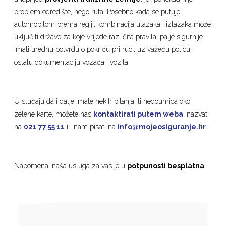
problem odredište, nego ruta. Posebno kada se putuje
automobilom prema regiji, kombinacija ulazaka i izlazaka može
uključiti države za koje vrijede različita pravila, pa je sigurnije
imati urednu potvrdu o pokriću pri ruci, uz važeću policu i
ostalu dokumentaciju vozača i vozila.
U slučaju da i dalje imate nekih pitanja ili nedoumica oko
zelene karte, možete nas
kontaktirati putem weba
, nazvati
na
021 77 55 11
ili nam pisati na
info@mojeosiguranje.hr
.
Napomena: naša usluga za vas je u
potpunosti besplatna
.