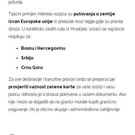
potvrda.
Tipični primjeri interesa vozača su
putovanja u zemlje
izvan Europske unije
ili prelazak kroz regije gdje su pravila
stroža. U kontekstu čestih ruta iz Hrvatske, vozači se najčešće
raspituju za:
Bosnu i Hercegovinu
Srbiju
Crnu Goru
Za ove destinacije i tranzitne pravce često se preporučuje
provjeriti važnost zelene karte
za vaše vozilo i vašu
policu, odnosno je li država pokrivena u vašem dokumentu. Ako
nije, može se dogoditi da na granici morate kupiti granično
osiguranje, što je obično skuplje i administrativno zahtjevnije.