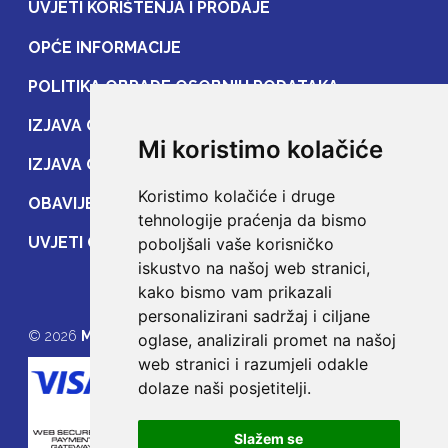
UVJETI KORIŠTENJA I PRODAJE
OPĆE INFORMACIJE
POLITIKA OBRADE OSOBNIH PODATAKA
IZJAVA O ZAŠTITI OSOBNIH PODATAKA
Mi koristimo kolačiće
IZJAVA O ZAŠTITI PRIJENOSA PODATAKA
Koristimo kolačiće i druge
OBAVIJEST POTROŠAČIMA
tehnologije praćenja da bismo
UVJETI OSIGURANJA
poboljšali vaše korisničko
iskustvo na našoj web stranici,
kako bismo vam prikazali
personalizirani sadržaj i ciljane
© 2026
MOJE OSIGURANJE
oglase, analizirali promet na našoj
web stranici i razumjeli odakle
dolaze naši posjetitelji.
Slažem se