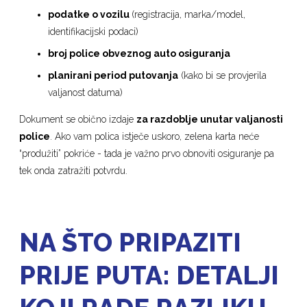
podatke o vozilu
(registracija, marka/model,
identifikacijski podaci)
broj police obveznog auto osiguranja
planirani period putovanja
(kako bi se provjerila
valjanost datuma)
Dokument se obično izdaje
za razdoblje unutar valjanosti
police
. Ako vam polica istječe uskoro, zelena karta neće
“produžiti” pokriće - tada je važno prvo obnoviti osiguranje pa
tek onda zatražiti potvrdu.
NA ŠTO PRIPAZITI
PRIJE PUTA: DETALJI