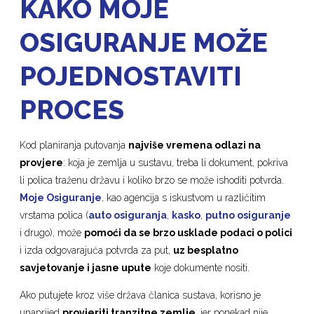
KAKO MOJE
OSIGURANJE MOŽE
POJEDNOSTAVITI
PROCES
Kod planiranja putovanja
najviše vremena odlazi na
provjere
: koja je zemlja u sustavu, treba li dokument, pokriva
li polica traženu državu i koliko brzo se može ishoditi potvrda.
Moje Osiguranje
, kao agencija s iskustvom u različitim
vrstama polica (
auto osiguranja
,
kasko
,
putno osiguranje
i drugo), može
pomoći da se brzo usklade podaci o polici
i izda odgovarajuća potvrda za put,
uz besplatno
savjetovanje i jasne upute
koje dokumente nositi.
Ako putujete kroz više država članica sustava, korisno je
unaprijed
provjeriti tranzitne zemlje
, jer ponekad nije