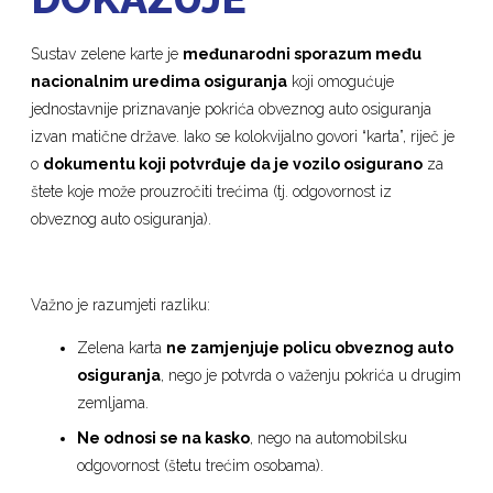
Sustav zelene karte je
međunarodni sporazum među
nacionalnim uredima osiguranja
koji omogućuje
jednostavnije priznavanje pokrića obveznog auto osiguranja
izvan matične države. Iako se kolokvijalno govori “karta”, riječ je
o
dokumentu koji potvrđuje da je vozilo osigurano
za
štete koje može prouzročiti trećima (tj. odgovornost iz
obveznog auto osiguranja).
Važno je razumjeti razliku:
Zelena karta
ne zamjenjuje policu obveznog auto
osiguranja
, nego je potvrda o važenju pokrića u drugim
zemljama.
Ne odnosi se na kasko
, nego na automobilsku
odgovornost (štetu trećim osobama).