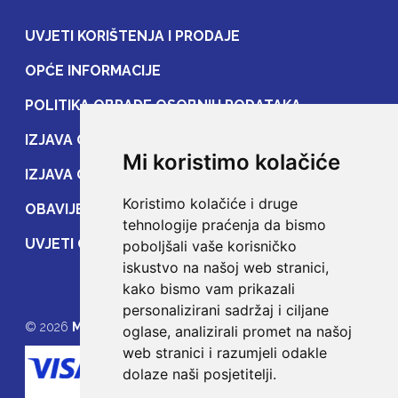
UVJETI KORIŠTENJA I PRODAJE
OPĆE INFORMACIJE
POLITIKA OBRADE OSOBNIH PODATAKA
IZJAVA O ZAŠTITI OSOBNIH PODATAKA
Mi koristimo kolačiće
IZJAVA O ZAŠTITI PRIJENOSA PODATAKA
Koristimo kolačiće i druge
OBAVIJEST POTROŠAČIMA
tehnologije praćenja da bismo
UVJETI OSIGURANJA
poboljšali vaše korisničko
iskustvo na našoj web stranici,
kako bismo vam prikazali
personalizirani sadržaj i ciljane
© 2026
MOJE OSIGURANJE
oglase, analizirali promet na našoj
web stranici i razumjeli odakle
dolaze naši posjetitelji.