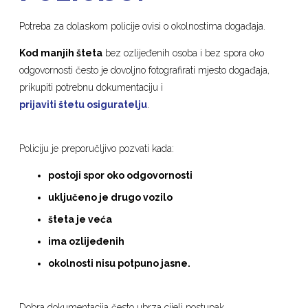
Potreba za dolaskom policije ovisi o okolnostima događaja.
Kod manjih šteta
bez ozlijeđenih osoba i bez spora oko
odgovornosti često je dovoljno fotografirati mjesto događaja,
prikupiti potrebnu dokumentaciju i
prijaviti štetu osiguratelju
.
Policiju je preporučljivo pozvati kada:
postoji spor oko odgovornosti
uključeno je drugo vozilo
šteta je veća
ima ozlijeđenih
okolnosti nisu potpuno jasne.
Dobra dokumentacija često ubrza cijeli postupak.