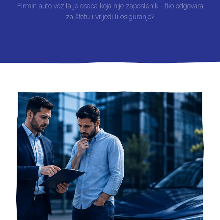
Firmin auto vozila je osoba koja nije zaposlenik - tko odgovara
za štetu i vrijedi li osiguranje?