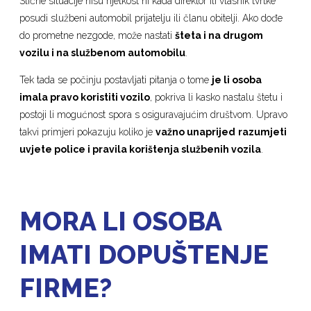
Slične situacije nisu rijetkost ni kada direktor ili vlasnik tvrtke
posudi službeni automobil prijatelju ili članu obitelji. Ako dođe
do prometne nezgode, može nastati
šteta i na drugom
vozilu i na službenom automobilu
.
Tek tada se počinju postavljati pitanja o tome
je li osoba
imala pravo koristiti vozilo
, pokriva li kasko nastalu štetu i
postoji li mogućnost spora s osiguravajućim društvom. Upravo
takvi primjeri pokazuju koliko je
važno unaprijed
razumjeti
uvjete police i pravila korištenja službenih vozila
.
MORA LI OSOBA
IMATI DOPUŠTENJE
FIRME?