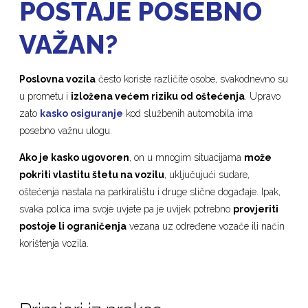
POSTAJE POSEBNO
VAŽAN?
Poslovna vozila
često koriste različite osobe, svakodnevno su
u prometu i
izložena većem riziku od oštećenja
. Upravo
zato
kasko osiguranje
kod službenih automobila ima
posebno važnu ulogu.
Ako je kasko ugovoren
, on u mnogim situacijama
može
pokriti vlastitu štetu na vozilu
, uključujući sudare,
oštećenja nastala na parkiralištu i druge slične događaje. Ipak,
svaka polica ima svoje uvjete pa je uvijek potrebno
provjeriti
postoje li ograničenja
vezana uz određene vozače ili način
korištenja vozila.