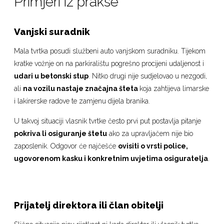
Primjeri iz prakse
Vanjski suradnik
Mala tvrtka posudi službeni auto vanjskom suradniku. Tijekom
kratke vožnje on na parkiralištu pogrešno procijeni udaljenost i
udari u betonski stup
. Nitko drugi nije sudjelovao u nezgodi,
ali
na vozilu nastaje značajna šteta
koja zahtijeva limarske
i lakirerske radove te zamjenu dijela branika.
U takvoj situaciji vlasnik tvrtke često prvi put postavlja pitanje
pokriva li osiguranje štetu
ako za upravljačem nije bio
zaposlenik. Odgovor će najčešće
ovisiti o vrsti police,
ugovorenom kasku i konkretnim uvjetima osiguratelja
.
Prijatelj direktora ili član obitelji