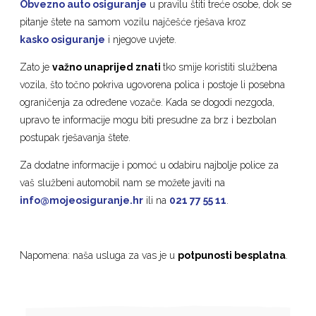
Obvezno auto osiguranje
u pravilu štiti treće osobe, dok se
pitanje štete na samom vozilu najčešće rješava kroz
kasko osiguranje
i njegove uvjete.
Zato je
važno unaprijed znati
tko smije koristiti službena
vozila, što točno pokriva ugovorena polica i postoje li posebna
ograničenja za određene vozače. Kada se dogodi nezgoda,
upravo te informacije mogu biti presudne za brz i bezbolan
postupak rješavanja štete.
Za dodatne informacije i pomoć u odabiru najbolje police za
vaš službeni automobil nam se možete javiti na
info@mojeosiguranje.hr
ili na
021 77 55 11
.
Napomena: naša usluga za vas je u
potpunosti besplatna
.