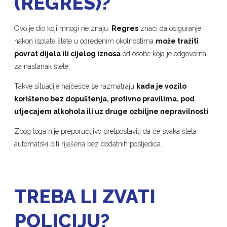
(REGRES)?
Ovo je dio koji mnogi ne znaju.
Regres
znači da osiguranje
nakon isplate štete u određenim okolnostima
može tražiti
povrat dijela ili cijelog iznosa
od osobe koja je odgovorna
za nastanak štete.
Takve situacije najčešće se razmatraju
kada je vozilo
korišteno bez dopuštenja, protivno pravilima, pod
utjecajem alkohola ili uz druge ozbiljne nepravilnosti
.
Zbog toga nije preporučljivo pretpostaviti da će svaka šteta
automatski biti riješena bez dodatnih posljedica.
TREBA LI ZVATI
POLICIJU?