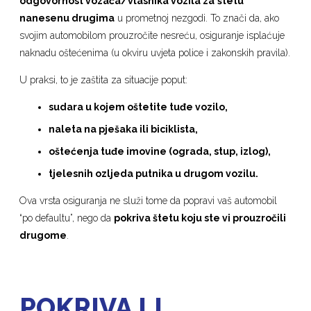
odgovornost vozača/vlasnika vozila za
štetu
nanesenu drugima
u prometnoj nezgodi. To znači da, ako
svojim automobilom prouzročite nesreću, osiguranje isplaćuje
naknadu oštećenima (u okviru uvjeta police i zakonskih pravila).
U praksi, to je zaštita za situacije poput:
sudara u kojem oštetite tuđe vozilo,
naleta na pješaka ili biciklista,
oštećenja tuđe imovine (ograda, stup, izlog),
tjelesnih ozljeda putnika u drugom vozilu.
Ova vrsta osiguranja ne služi tome da popravi vaš automobil
“po defaultu”, nego da
pokriva štetu koju ste vi prouzročili
drugome
.
POKRIVA LI