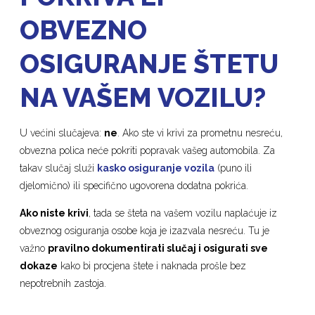
OBVEZNO
OSIGURANJE ŠTETU
NA VAŠEM VOZILU?
U većini slučajeva:
ne
. Ako ste vi krivi za prometnu nesreću,
obvezna polica neće pokriti popravak vašeg automobila. Za
takav slučaj služi
kasko osiguranje vozila
(puno ili
djelomično) ili specifično ugovorena dodatna pokrića.
Ako niste krivi
, tada se šteta na vašem vozilu naplaćuje iz
obveznog osiguranja osobe koja je izazvala nesreću. Tu je
važno
pravilno dokumentirati slučaj i osigurati sve
dokaze
kako bi procjena štete i naknada prošle bez
nepotrebnih zastoja.