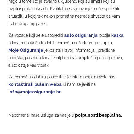
nego u tome što je stvarno uključeno, koji su limiti i koji su
uvjeti isplate naknade. Kvalitetno savjetovanje može spriječiti
situaciju u kojoj tek nakon prometne nesreće shvatite da vam
treba drugačiji paket.
Za vozače koji žele usporediti
auto osiguranja
, opcije
kaska
i dodatna pokrića te dobiti pomoć u odštetnom postupku,
Moje Osiguranje
je koristan izvor informacija i praktične
podrške, posebno kada je cilj brzo razumjeti što polica pokriva,
a što ostaje vaš trošak.
Za pomoć u odabiru police ili više informacija, možete nas
kontaktirati putem weba
ili nam se javiti na
info@mojeosiguranje.hr
.
Napomena: naša usluga za vas je u
potpunosti besplatna.