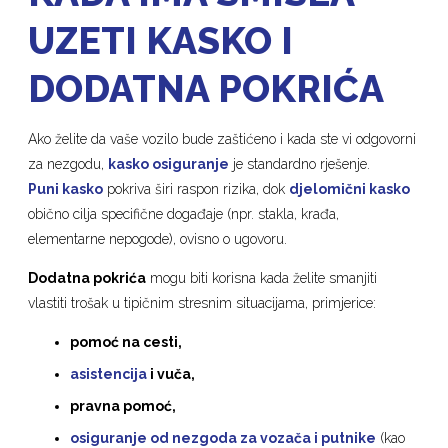
UZETI KASKO I
DODATNA POKRIĆA
Ako želite da vaše vozilo bude zaštićeno i kada ste vi odgovorni
za nezgodu,
kasko osiguranje
je standardno rješenje.
Puni kasko
pokriva širi raspon rizika, dok
djelomični kasko
obično cilja specifične događaje (npr. stakla, krađa,
elementarne nepogode), ovisno o ugovoru.
Dodatna pokrića
mogu biti korisna kada želite smanjiti
vlastiti trošak u tipičnim stresnim situacijama, primjerice:
pomoć na cesti,
asistencija
i vuča,
pravna pomoć,
osiguranje od nezgoda za vozača i putnike
(kao