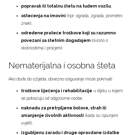
popravak ili totalnu štetu na tuđem vozilu
,
oštećenja na imovini
(npr. ograda, zgrada, prometni
znak),
određene prateće troškove koji su razumno
povezani sa štetnim događajem
(ovisno o
okolnostima i procjeni).
Nematerijalna i osobna šteta
Ako dođe do ozljeda, obvezno osiguranje može pokrivati:
troškove liječenja i rehabilitacije
u dijelu u kojem
se potražuju od odgovorne osobe,
naknadu za pretrpljene bolove, strah ili
smanjenje životnih aktivnosti
(kada su ispunjeni
uvjeti),
izgubljenu zaradu i druge opravdane izdatke