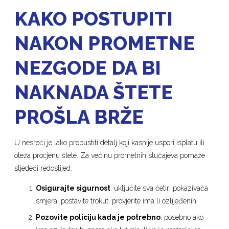
KAKO POSTUPITI
NAKON PROMETNE
NEZGODE DA BI
NAKNADA ŠTETE
PROŠLA BRŽE
U nesreći je lako propustiti detalj koji kasnije uspori isplatu ili
oteža procjenu štete. Za većinu prometnih slučajeva pomaže
sljedeći redoslijed:
Osigura
j
te sigurnost
: uključite sva četiri pokazivača
smjera, postavite trokut, provjerite ima li ozlijeđenih.
Pozovite policiju kada je potrebno
: posebno ako