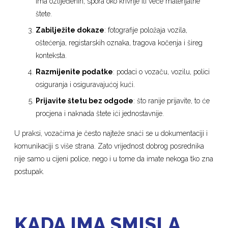
ima ozlijeđenih, spora oko krivnje ili veće materijalne
štete.
Zabilježite dokaze
: fotografije položaja vozila,
oštećenja, registarskih oznaka, tragova kočenja i šireg
konteksta.
Razmijenite podatke
: podaci o vozaču, vozilu, polici
osiguranja i osiguravajućoj kući.
Prijavite štetu bez odgode
: što ranije prijavite, to će
procjena i naknada štete ići jednostavnije.
U praksi, vozačima je često najteže snaći se u dokumentaciji i
komunikaciji s više strana. Zato vrijednost dobrog posrednika
nije samo u cijeni police, nego i u tome da imate nekoga tko zna
postupak.
KADA IMA SMISLA