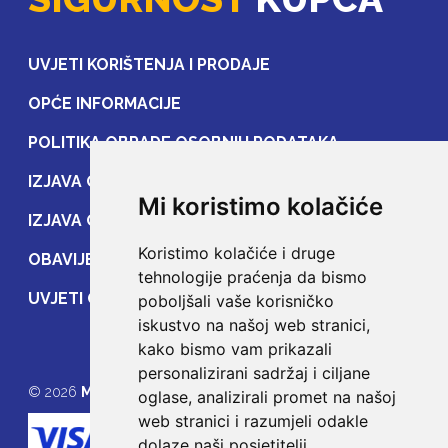
UVJETI KORIŠTENJA I PRODAJE
OPĆE INFORMACIJE
POLITIKA OBRADE OSOBNIH PODATAKA
IZJAVA O ZAŠTITI OSOBNIH PODATAKA
Mi koristimo kolačiće
IZJAVA O ZAŠTITI PRIJENOSA PODATAKA
Koristimo kolačiće i druge
OBAVIJEST POTROŠAČIMA
tehnologije praćenja da bismo
UVJETI OSIGURANJA
poboljšali vaše korisničko
iskustvo na našoj web stranici,
kako bismo vam prikazali
personalizirani sadržaj i ciljane
© 2026
MOJE OSIGURANJE
oglase, analizirali promet na našoj
web stranici i razumjeli odakle
dolaze naši posjetitelji.