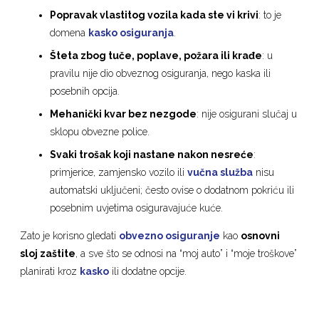
Popravak vlastitog vozila kada ste vi krivi
: to je
domena
kasko osiguranja
.
Šteta zbog tuče, poplave, požara ili krađe
: u
pravilu nije dio obveznog osiguranja, nego kaska ili
posebnih opcija.
Mehanički kvar bez nezgode
: nije osigurani slučaj u
sklopu obvezne police.
Svaki trošak koji nastane nakon nesreće
:
primjerice, zamjensko vozilo ili
vučna služba
nisu
automatski uključeni; često ovise o dodatnom pokriću ili
posebnim uvjetima osiguravajuće kuće.
Zato je korisno gledati
obvezno osiguranje
kao
osnovni
sloj zaštite
, a sve što se odnosi na “moj auto” i “moje troškove”
planirati kroz
kasko
ili dodatne opcije.