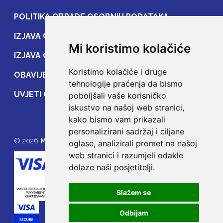
POLITIKA OBRADE OSOBNIH PODATAKA
IZJAVA O ZAŠTITI OSOBNIH PODATAKA
Mi koristimo kolačiće
IZJAVA O ZAŠTITI PRIJENOSA PODATAKA
Koristimo kolačiće i druge
OBAVIJEST POTROŠAČIMA
tehnologije praćenja da bismo
UVJETI OSIGURANJA
poboljšali vaše korisničko
iskustvo na našoj web stranici,
kako bismo vam prikazali
personalizirani sadržaj i ciljane
© 2026
MOJE OSIGURANJE
oglase, analizirali promet na našoj
web stranici i razumjeli odakle
dolaze naši posjetitelji.
Slažem se
Odbijam