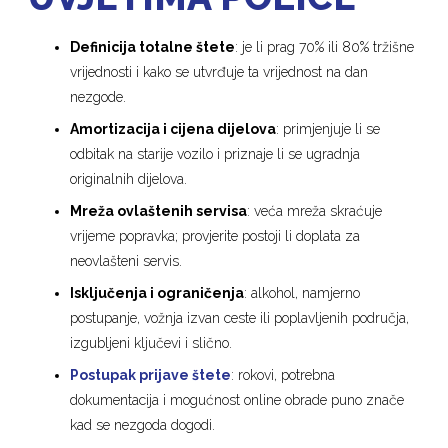
Definicija totalne štete
: je li prag 70% ili 80% tržišne
vrijednosti i kako se utvrđuje ta vrijednost na dan
nezgode.
Amortizacija i cijena dijelova
: primjenjuje li se
odbitak na starije vozilo i priznaje li se ugradnja
originalnih dijelova.
Mreža ovlaštenih servisa
: veća mreža skraćuje
vrijeme popravka; provjerite postoji li doplata za
neovlašteni servis.
Isključenja i ograničenja
: alkohol, namjerno
postupanje, vožnja izvan ceste ili poplavljenih područja,
izgubljeni ključevi i slično.
Postupak prijave štete
: rokovi, potrebna
dokumentacija i mogućnost online obrade puno znače
kad se nezgoda dogodi.