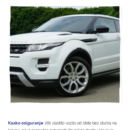
Kasko osiguranje
štiti vlastito vozilo od štete bez obzira na