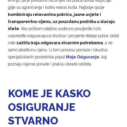
krivnju, pa je presudno razumjeti što polica doista uključuje,
gdje su ograničenja i koliko realno košta. Najbolje opcije
kombiniraju relevantna pokrića, jasne uvjete i
transparentnu cijenu, uz pouzdanu podršku u slučaju
štete
. Ako prilikom odabira sustavno procijenite rizik,
usporedite osiguravajuća društva i provjerite detalje police, dobit
ćete
zaštitu koja odgovara stvarnim potrebama
, a ne
samo atraktivnu cijenu. U tom procesu pomaže i iskustvo
specijaliziranih posrednika poput
Moje Osiguranje
, koji
poznaju nijanse ponude i praksu obrade odšteta.
KOME JE KASKO
OSIGURANJE
STVARNO