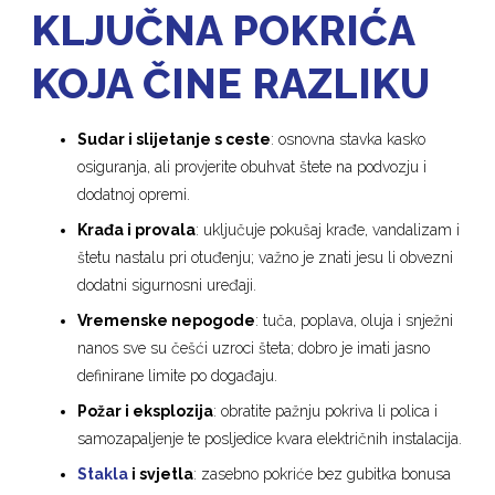
KLJUČNA POKRIĆA
KOJA ČINE RAZLIKU
Sudar i slijetanje s ceste
: osnovna stavka kasko
osiguranja, ali provjerite obuhvat štete na podvozju i
dodatnoj opremi.
Krađa i provala
: uključuje pokušaj krađe, vandalizam i
štetu nastalu pri otuđenju; važno je znati jesu li obvezni
dodatni sigurnosni uređaji.
Vremenske nepogode
: tuča, poplava, oluja i snježni
nanos sve su češći uzroci šteta; dobro je imati jasno
definirane limite po događaju.
Požar i eksplozija
: obratite pažnju pokriva li polica i
samozapaljenje te posljedice kvara električnih instalacija.
Stakla
i svjetla
: zasebno pokriće bez gubitka bonusa