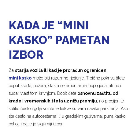
KADA JE “MINI
KASKO” PAMETAN
IZBOR
Za
starija vozila ili kad je proračun ograničen
,
mini kasko
može biti razumno rješenje. Tipično pokriva štete
poput krađe, požara, stakla i elementarnih nepogoda, ali ne i
sudar vlastitom krivnjom. Dobit ćete
osnovnu zaštitu od
krađe i vremenskih šteta uz nižu premiju
, no procijenite
koliko često i gdje vozite te kakve su vam navike parkiranja. Ako
ste često na autocestama ili u gradskim gužvama, puna kasko
polica i dalje je sigurniji izbor.