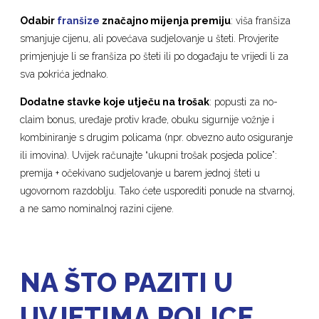
Odabir
franšize
značajno mijenja premiju
: viša franšiza
smanjuje cijenu, ali povećava sudjelovanje u šteti. Provjerite
primjenjuje li se franšiza po šteti ili po događaju te vrijedi li za
sva pokrića jednako.
Dodatne stavke koje utječu na trošak
: popusti za no-
claim bonus, uređaje protiv krađe, obuku sigurnije vožnje i
kombiniranje s drugim policama (npr. obvezno auto osiguranje
ili imovina). Uvijek računajte “ukupni trošak posjeda police”:
premija + očekivano sudjelovanje u barem jednoj šteti u
ugovornom razdoblju. Tako ćete usporediti ponude na stvarnoj,
a ne samo nominalnoj razini cijene.
NA ŠTO PAZITI U
UVJETIMA POLICE