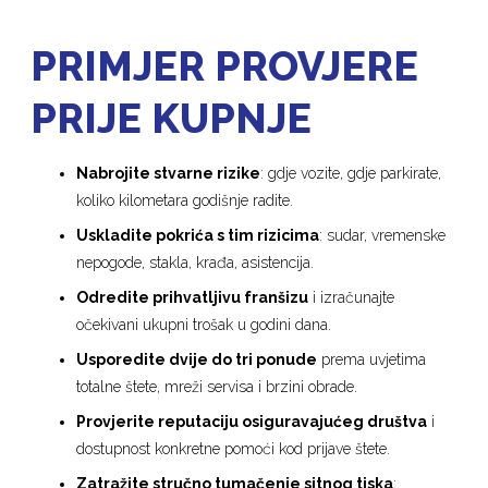
PRIMJER PROVJERE
PRIJE KUPNJE
Nabrojite stvarne rizike
: gdje vozite, gdje parkirate,
koliko kilometara godišnje radite.
Uskladite pokrića s tim rizicima
: sudar, vremenske
nepogode, stakla, krađa, asistencija.
Odredite prihvatljivu franšizu
i izračunajte
očekivani ukupni trošak u godini dana.
Usporedite dvije do tri ponude
prema uvjetima
totalne štete, mreži servisa i brzini obrade.
Provjerite reputaciju osiguravajućeg društva
i
dostupnost konkretne pomoći kod prijave štete.
Zatražite stručno tumačenje sitnog tiska
;