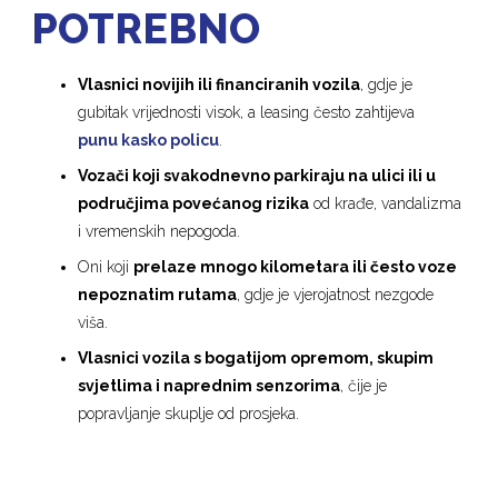
POTREBNO
Vlasnici novijih ili financiranih vozila
, gdje je
gubitak vrijednosti visok, a leasing često zahtijeva
punu kasko policu
.
Vozači koji svakodnevno parkiraju na ulici ili u
područjima povećanog rizika
od krađe, vandalizma
i vremenskih nepogoda.
Oni koji
prelaze mnogo kilometara ili često voze
nepoznatim rutama
, gdje je vjerojatnost nezgode
viša.
Vlasnici vozila s bogatijom opremom, skupim
svjetlima i naprednim senzorima
, čije je
popravljanje skuplje od prosjeka.