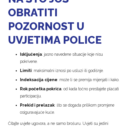
OBRATITI
POZORNOST U
UVJETIMA POLICE
Isključenja
: jasno navedene situacije koje nisu
pokrivene.
Limiti
: maksimalni iznosi po usluzi ili godišnje.
Indeksacija
cijene
: može li se premija mijenjati i kako.
Rok početka pokrića
: od kada točno prestajete plaćati
participaciju.
Prekid i prelazak
: što se događa prilikom promjene
osiguravajuće kuće.
Čitajte uvjete ugovora, a ne samo brošuru. Uvjeti su jedini