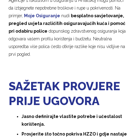
Agencije s iskustvom u osiguranju u Hrvatskoj mogu pomoći
da izbjegnete nepotrebne troškove i rupe u pokrivenosti. Na
primjer,
Moje Osiguranje
nudi
besplatno savjetovanje,
pregled uvjeta različitih osiguravajućih kuća i pomoć
pri odabiru police
dopunskog zdravstvenog osiguranja koja
odgovara vašem profilu korištenja i budžetu. Neutralna
usporedba više polica često otkrije razlike koje nisu vidljive na
prvi pogled.
SAŽETAK PROVJERE
PRIJE UGOVORA
Jasno definirajte vlastite potrebe i učestalost
korištenja.
Provjerite što točno pokriva HZZO i gdje nastaje