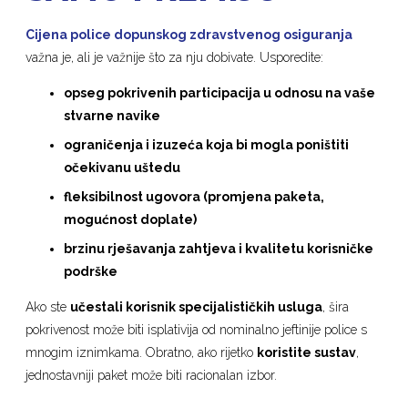
Cijena police dopunskog zdravstvenog osiguranja
važna je, ali je važnije što za nju dobivate. Usporedite:
opseg pokrivenih participacija u odnosu na vaše
stvarne navike
ograničenja i izuzeća koja bi mogla poništiti
očekivanu uštedu
fleksibilnost ugovora (promjena paketa,
mogućnost doplate)
brzinu rješavanja zahtjeva i kvalitetu korisničke
podrške
Ako ste
učestali korisnik specijalističkih usluga
, šira
pokrivenost može biti isplativija od nominalno jeftinije police s
mnogim iznimkama. Obratno, ako rijetko
koristite sustav
,
jednostavniji paket može biti racionalan izbor.