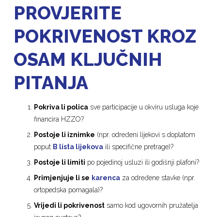
PROVJERITE
POKRIVENOST KROZ
OSAM KLJUČNIH
PITANJA
Pokriva li polica
sve participacije u okviru usluga koje
financira HZZO?
Postoje li iznimke
(npr. određeni lijekovi s doplatom
poput
B lista lijekova
ili specifične pretrage)?
Postoje li limiti
po pojedinoj usluzi ili godišnji plafoni?
Primjenjuje li se
karenca
za određene stavke (npr.
ortopedska pomagala)?
Vrijedi li pokrivenost
samo kod ugovornih pružatelja