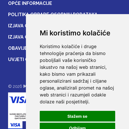
OPĆE INFORMACIJE
POLITIKA OBRADE OSOBNIH PODATAKA
IZJAVA O ZAŠTITI OSOBNIH PODATAKA
Mi koristimo kolačiće
IZJAVA O ZAŠTITI PRIJENOSA PODATAKA
Koristimo kolačiće i druge
OBAVIJEST POTROŠAČIMA
tehnologije praćenja da bismo
UVJETI OSIGURANJA
poboljšali vaše korisničko
iskustvo na našoj web stranici,
kako bismo vam prikazali
personalizirani sadržaj i ciljane
© 2026
MOJE OSIGURANJE
oglase, analizirali promet na našoj
web stranici i razumjeli odakle
dolaze naši posjetitelji.
Slažem se
Odbijam