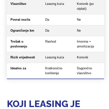
Vlasništvo
Leasing kuća
Korisnik (po
otplati)
Povrat vozila
Da
Ne
Ograničenje km
Da
Ne
Trošak u
Rashod
Imovina +
poslovanju
amortizacija
Rizik vrijednosti
Leasing kuća
Korisnik
Idealno za
Kratkoročno
Dugoročno
korištenje
vlasništvo
KOJI LEASING JE