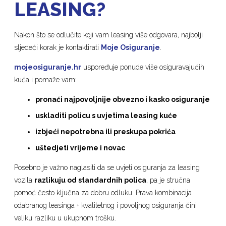
LEASING?
Nakon što se odlučite koji vam leasing više odgovara, najbolji
sljedeći korak je kontaktirati
Moje Osiguranje
.
mojeosiguranje.hr
uspoređuje ponude više osiguravajućih
kuća i pomaže vam:
pronaći najpovoljnije obvezno i kasko osiguranje
uskladiti policu s uvjetima leasing kuće
izbjeći nepotrebna ili preskupa pokrića
uštedjeti vrijeme i novac
Posebno je važno naglasiti da se uvjeti osiguranja za leasing
vozila
razlikuju od standardnih polica
, pa je stručna
pomoć često ključna za dobru odluku. Prava kombinacija
odabranog leasinga + kvalitetnog i povoljnog osiguranja čini
veliku razliku u ukupnom trošku.