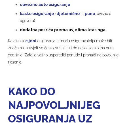
obvezno auto osiguranje
kasko osiguranje
(
djelomično
ili
puno
, ovisno o
ugovoru)
dodatna pokrića prema uvjetima leasinga
Razlika u
cijeni
osiguranja između osiguravatelja može biti
značajna, a uvjeti se često razlikuju i do nekoliko stotina eura
godišnje. Zato je važno usporediti ponude i pronaći najpovoljnije
rješenje.
KAKO DO
NAJPOVOLJNIJEG
OSIGURANJA UZ