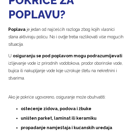
POKRIĆE ZA
POPLAVU?
Poplava
je jedan od najčešćih razloga zbog kojih vlasnici
stana aktiviraju policu. No i ovdje treba razlikovati više mogućih
situacija.
U
osiguranju se pod poplavom mogu podrazumijevati
izlijevanje vode iz prirodnih vodotokova, prodor oborinske vode,
bujica ili nakupljanje vode koje uzrokuje štetu na nekretnini i
stvarima.
Ako je pokriće ugovoreno, osiguranje može obuhvatiti:
oštećenje zidova, podova i žbuke
uništen parket, laminat ili keramiku
propadanje namještaja i kućanskih uređaja