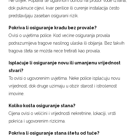
Ne uvijek. Poplava se uglavnom odnosi na prodor vode izvana,
dok puknuće cijevi, kvar perilice ili curenje instalacija često
predstavljaju zaseban osigurani rizik.
Pokriva li osiguranje krađu bez provale?
Ovisi o uvjetima police. Kod većine osiguranja provala
podrazumijeva tragove nasilnog ulaska ili obijanja. Bez takvih
tragova šteta se možda neće tretirati kao provala.
Isplaćuje li osiguranje novu ili umanjenu vrijednost
stvari?
To ovisi o ugovorenim uvjetima. Neke police isplaćuju novu
vrijednost, dok druge uzimaju u obzir starost i istrošenost
imovine.
Koliko košta osiguranje stana?
Cijena ovisi o veličini i vrijednosti nekretnine, lokaciji, vrsti
pokrića i ugovorenim rizicima.
Pokriva li osiguranje stana štetu od tuče?