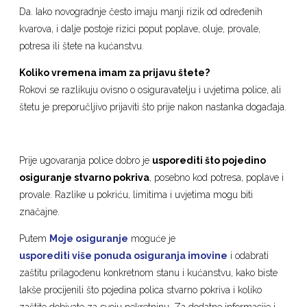
Da. Iako novogradnje često imaju manji rizik od određenih
kvarova, i dalje postoje rizici poput poplave, oluje, provale,
potresa ili štete na kućanstvu.
Koliko vremena imam za prijavu štete?
Rokovi se razlikuju ovisno o osiguravatelju i uvjetima police, ali
štetu je preporučljivo prijaviti što prije nakon nastanka događaja.
Prije ugovaranja police dobro je
usporediti što pojedino
osiguranje stvarno pokriva
, posebno kod potresa, poplave i
provale. Razlike u pokriću, limitima i uvjetima mogu biti
značajne.
Putem
Moje osiguranje
moguće je
usporediti više ponuda osiguranja imovine
i odabrati
zaštitu prilagođenu konkretnom stanu i kućanstvu, kako biste
lakše procijenili što pojedina polica stvarno pokriva i koliko