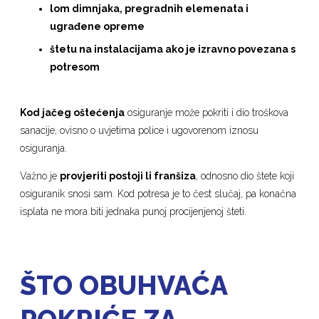
lom dimnjaka, pregradnih elemenata i
ugrađene opreme
štetu na instalacijama ako je izravno povezana s
potresom
Kod jačeg oštećenja
osiguranje može pokriti i dio troškova
sanacije, ovisno o uvjetima police i ugovorenom iznosu
osiguranja.
Važno je
provjeriti postoji li franšiza
, odnosno dio štete koji
osiguranik snosi sam. Kod potresa je to čest slučaj, pa konačna
isplata ne mora biti jednaka punoj procijenjenoj šteti.
ŠTO OBUHVAĆA