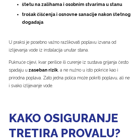
štetu na zalihama i osobnim stvarima u stanu
trošak čišćenja i osnovne sanacije nakon štetnog
događaja
U praksi je posebno važno razlikovati poplavu izvana od
izlijevanja vode iz instalacija unutar stana.
Puknuće cijevi, kvar perilice ili curenje iz sustava grijanja često
spadaju u
zaseban rizik
, a ne nužno u isto pokriće kao i
prirodna poplava. Zato jedna polica može pokriti poplavu, ali ne
i svako izlijevanje vode.
KAKO OSIGURANJE
TRETIRA PROVALU?