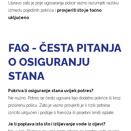
Upravo zato je prije ugovaranja police važno razumjeti razliku
između pojedinih pokrića i
provjeriti što je točno
uključeno
.
FAQ - ČESTA PITANJA
O OSIGURANJU
STANA
Pokriva li osiguranje stana uvijek potres?
Ne nužno. Potres se često ugovara kao dodatno pokriće ili kroz
proširenu policu. Zato je važno provjeriti je li rizik potresa
izričito uključen i postoje li franšiza ili posebni limiti isplate.
Je li poplava isto što i izlijevanje vode iz cijevi?