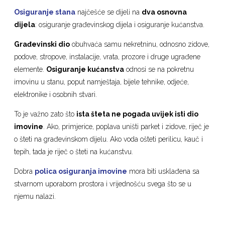
Osiguranje stana
najčešće se dijeli na
dva osnovna
dijela
: osiguranje građevinskog dijela i osiguranje kućanstva.
Građevinski dio
obuhvaća samu nekretninu, odnosno zidove,
podove, stropove, instalacije, vrata, prozore i druge ugrađene
elemente.
Osiguranje kućanstva
odnosi se na pokretnu
imovinu u stanu, poput namještaja, bijele tehnike, odjeće,
elektronike i osobnih stvari.
To je važno zato što
ista šteta ne pogađa uvijek isti dio
imovine
. Ako, primjerice, poplava uništi parket i zidove, riječ je
o šteti na građevinskom dijelu. Ako voda ošteti perilicu, kauč i
tepih, tada je riječ o šteti na kućanstvu.
Dobra
polica osiguranja imovine
mora biti usklađena sa
stvarnom uporabom prostora i vrijednošću svega što se u
njemu nalazi.