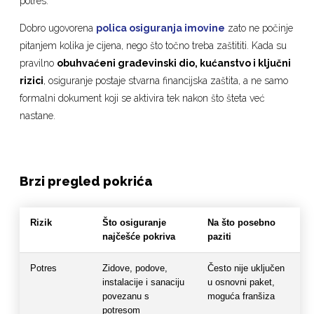
potres.
Dobro ugovorena
polica osiguranja imovine
zato ne počinje
pitanjem kolika je cijena, nego što točno treba zaštititi. Kada su
pravilno
obuhvaćeni građevinski dio, kućanstvo i ključni
rizici
, osiguranje postaje stvarna financijska zaštita, a ne samo
formalni dokument koji se aktivira tek nakon što šteta već
nastane.
Brzi pregled pokrića
Rizik
Što osiguranje
Na što posebno
najčešće pokriva
paziti
Potres
Zidove, podove,
Često nije uključen
instalacije i sanaciju
u osnovni paket,
povezanu s
moguća franšiza
potresom