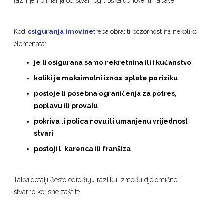
razmjerno manja od stvarnog troška obnove ili nabave.
Kod
osiguranja imovine
treba obratiti pozornost na nekoliko
elemenata:
je li osigurana samo nekretnina ili i kućanstvo
koliki je maksimalni iznos isplate po riziku
postoje li posebna ograničenja za potres,
poplavu ili provalu
pokriva li polica novu ili umanjenu vrijednost
stvari
postoji li karenca ili franšiza
Takvi detalji često određuju razliku između djelomične i
stvarno korisne zaštite.