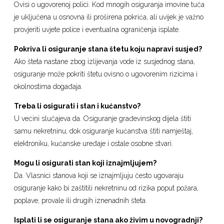
Ovisi o ugovorenoj polici. Kod mnogih osiguranja imovine tuča
je uključena u osnovna ili proširena pokrića, ali uvijek je važno
provjeriti uvjete police i eventualna ograničenja isplate.
Pokriva li osiguranje stana štetu koju napravi susjed?
Ako šteta nastane zbog izlijevanja vode iz susjednog stana,
osiguranje može pokriti štetu ovisno o ugovorenim rizicima i
okolnostima događaja.
Treba li osigurati i stan i kućanstvo?
U većini slučajeva da. Osiguranje građevinskog dijela štiti
samu nekretninu, dok osiguranje kućanstva štiti namještaj,
elektroniku, kućanske uređaje i ostale osobne stvari.
Mogu li osigurati stan koji iznajmljujem?
Da. Vlasnici stanova koji se iznajmljuju često ugovaraju
osiguranje kako bi zaštitili nekretninu od rizika poput požara,
poplave, provale ili drugih iznenadnih šteta.
Isplati li se osiguranje stana ako živim u novogradnji?