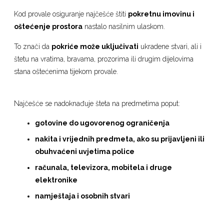
Kod provale osiguranje najčešće štiti
pokretnu imovinu i
oštećenje prostora
nastalo nasilnim ulaskom.
To znači da
pokriće može uključivati
ukradene stvari, ali i
štetu na vratima, bravama, prozorima ili drugim dijelovima
stana oštećenima tijekom provale.
Najčešće se nadoknađuje šteta na predmetima poput:
gotovine do ugovorenog ograničenja
nakita i vrijednih predmeta, ako su prijavljeni ili
obuhvaćeni uvjetima police
računala, televizora, mobitela i druge
elektronike
namještaja i osobnih stvari