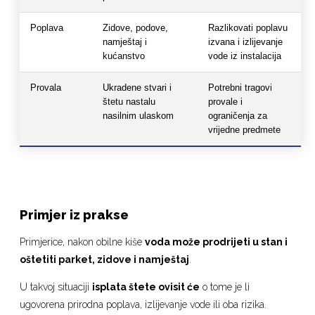
Poplava
Zidove, podove,
Razlikovati poplavu
namještaj i
izvana i izlijevanje
kućanstvo
vode iz instalacija
Provala
Ukradene stvari i
Potrebni tragovi
štetu nastalu
provale i
nasilnim ulaskom
ograničenja za
vrijedne predmete
Primjer iz prakse
Primjerice, nakon obilne kiše
voda može prodrijeti u stan i
oštetiti parket, zidove i namještaj
.
U takvoj situaciji
isplata štete ovisit će
o tome je li
ugovorena prirodna poplava, izlijevanje vode ili oba rizika.