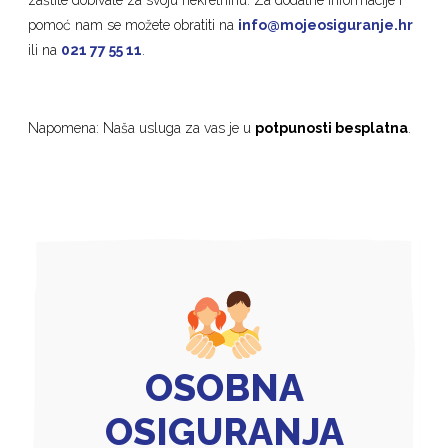
zaštite dobivate za svoju nekretninu. Za dodatne informacije i
pomoć nam se možete obratiti na
info@mojeosiguranje.hr
ili na
021 77 55 11
.
Napomena: Naša usluga za vas je u
potpunosti besplatna
.
OSOBNA
OSIGURANJA