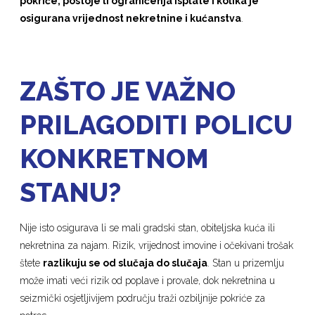
pokriće, postoje li ograničenja isplate i kolika je
osigurana vrijednost nekretnine i kućanstva
.
ZAŠTO JE VAŽNO
PRILAGODITI POLICU
KONKRETNOM
STANU?
Nije isto osigurava li se mali gradski stan, obiteljska kuća ili
nekretnina za najam. Rizik, vrijednost imovine i očekivani trošak
štete
razlikuju se od slučaja do slučaja
. Stan u prizemlju
može imati veći rizik od poplave i provale, dok nekretnina u
seizmički osjetljivijem području traži ozbiljnije pokriće za