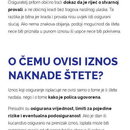
Osiguratelj pritom obično traži
dokaz da je riječ o stvarnoj
provali
, a ne običnoj krađi bez tragova nasilnog ulaska. Ta
razlika je bitna jer krađa i provala nisu uvijek isti osigurani
slučaj. Ako nema znakova obijanja, postoji mogućnost da šteta
neće biti priznata u punom iznosu ili uopće neće biti pokrivena.
O ČEMU OVISI IZNOS
NAKNADE ŠTETE?
Iznos koji osiguranje isplaćuje ne ovisi samo o tome je li šteta
nastala, nego i o tome
kako je polica ugovorena
.
Presudni su
osigurana vrijednost, limiti za pojedine
rizike i eventualna podosiguranost
. Ako je stan ili
kućanstvo osigurano na prenizak iznos, isplata može biti